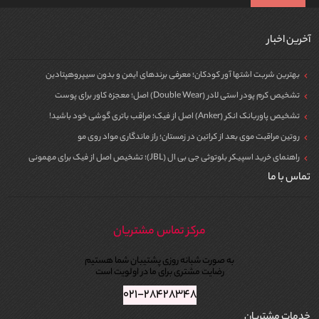
آخرین اخبار
بهترین شربت اشتها آور کودکان؛ معرفی برندهای ایمن و بدون سیپروهپتادین
تشخیص کرم پودر استی لادر (Double Wear) اصل؛ معجزه کاور برای پوست
تشخیص پاوربانک انکر (Anker) اصل از فیک؛ مراقب باتری گوشی خود باشید!
روتین مراقبت موی بعد از کراتین در زمستان؛ راز ماندگاری مواد روی مو
راهنمای خرید اسپیکر بلوتوثی جی بی ال (JBL)؛ تشخیص اصل از فیک برای مهمونی
تماس با ما
مرکز تماس مشتریان
به صورت شبانه روزی پشتیبان شما هستیم
رضایت مشتری برای ما در اولویت است
۰۲۱-۲۸۴۲۸۳۴۸
خدمات مشتریان