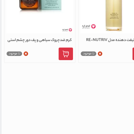
تونر لیفت دهنده مدل RE-NUTRIV
کرم ضدچروک سیاهی و پف دور چشم استی
ULTIMATE LIF استی لادر
لادر مدل ادونس نایت ریپیر حجم 15 میل