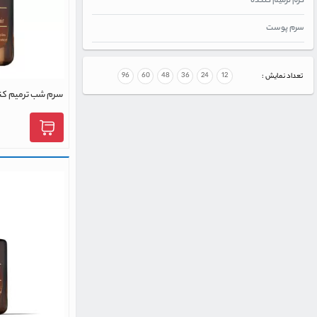
کرم ترمیم کننده
سرم پوست
96
60
48
36
24
12
تعداد نمایش :
سرم شب ترمیم کنن
لادر مدل ادونس حجم 0