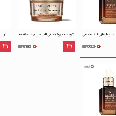
ده و بازسازی کننده استی
کرم ضد چروک استی لادر مدل revitalizing
10 میلی لیتر
supreme حجم 75 میلی لیتر
T