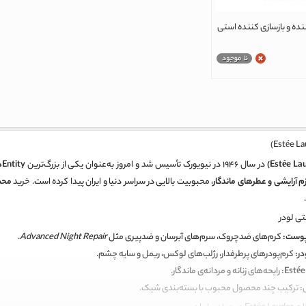
ده و بازسازی کننده استی
م 7 میلی لیتر
در سال ۱۹۴۶ در نیویورک تأسیس شد و امروز به‌عنوان یکی از بزرگ‌ترین
Entityهای صنعت زیبایی و آرایشی جهان
م آرایشی و عطرهای ماندگار
، محبوبیت بالایی در سراسر دنیا و ایران پیدا کرده است. خرید
محص
ی لودر
پوست:
کرم‌های ضدچروک، سرم‌های آبرسان و ضدپیری مثل
Advanced Night Repair
.
در:
کرم‌پودرهای پرطرفدار، رژلب‌های لوکس، ریمل و سایه چشم.
رایحه‌های زنانه و مردانه‌ی ماندگار.
:
ترکیب چند محصول محبوب با بسته‌بندی شیک.