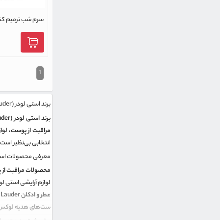
سرم شب ترمیم کنن
لادر مدل ادونس حج
1
برند استی لودر (Estée Lauder)
برند استی لودر (Estée Lauder)
مراقبت از پوست، لواز
انتخابی بی‌نظیر است.
معرفی محصولات است
محصولات مراقبت از 
لوازم آرایشی استی لو
عطر و ادکلن Estée Lauder:
ست‌های هدیه لوکس