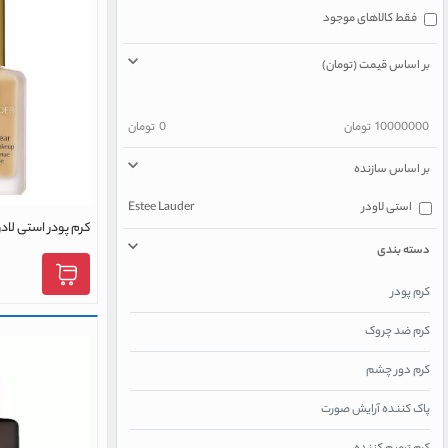
فقط کالاهای موجود
بر اساس قیمت (تومان)
10000000
تومان
0
تومان
بر اساس سازنده
استی لاودر
Estee Lauder
1w2 حجم 30 میلی لیتر
دسته بندی
کرم پودر
کرم ضد چروک
کرم دور چشم
پاک کننده آرایش صورت