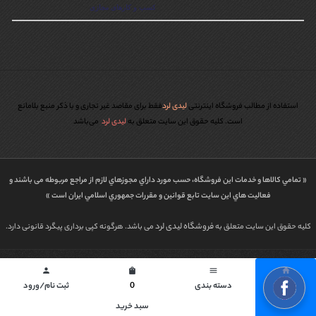
استفاده از مطالب فروشگاه اینترنتی
لیدی لرد
فقط برای مقاصد غیر تجاری و با ذکر منبع بلامانع
است. کليه حقوق اين سايت متعلق به
لیدی لرد
می‌باشد
« تمامي كالاها و خدمات اين فروشگاه، حسب مورد داراي مجوزهاي لازم از مراجع مربوطه می باشند و
فعاليت هاي اين سايت تابع قوانين و مقررات جمهوري اسلامي ايران است »
فروشگاه لیدی لرد
کلیه حقوق این سایت متعلق به
می باشد. هرگونه کپی برداری پیگرد قانونی دارد.
طراحی شده توسط | پاورگراف
person
shopping_bag
menu
home
خانه
دسته بندی
0
ثبت نام/ورود
سبد خرید