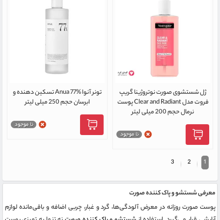
ژل شستشوی صورت نوتروژینا گریپ
تونر آنوا Anua 77% تسکین دهنده و
فروت مدل Clear and Radiant پوست
ابرسان حجم 250 میلی لیتر
نرمال حجم 200 میلی لیتر
3
2
1
معرفی شستشو و پاک کننده صورت
پوست صورت روزانه در معرض آلودگی‌ها، گرد و غبار، چربی اضافه و باقی‌مانده لوازم
آرایشی قرار می‌گیرد. استفاده از
شستشو و پاک کننده صورت
نه تنها به تمیزی پوست