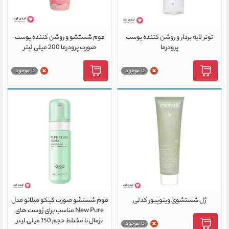
تونر لایه بردار و روشن کننده پوست
فوم شستشو و روشن کننده پوست
پرودرما
صورت پرودرما 200 میلی لیتر
ژل شستشوی وینوپیور کدلی
فوم شستشو صورت کیکو میلانو مدل
New Pure مناسب برای ژوست های
نرمال تا مختلط حجم 150 میلی لیتر