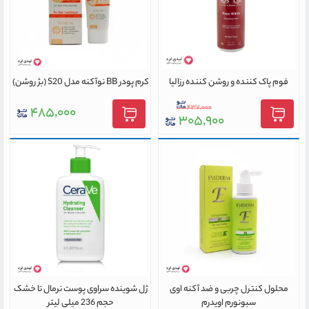
فوم پاک کننده و روشن کننده رزالیا
کرم پودر BB نوآکنه مدل S20 (بژ روشن)
۴۳۷,۰۰۰
۴۸۵,۰۰۰
۳۰۵,۹۰۰
محلول کنترل چربی و ضد آکنه اوی
ژل شوینده سراوی پوست نرمال تا خشک
سبونورم اویدرم
حجم 236 میلی لیتر