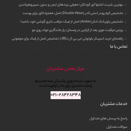
نوتروژینا (Neutrogena)
بهترین شربت اشتها آور کودکان؛ معرفی برندهای ایمن و بدون سیپروهپتادین
بایودرما (Bioderma)
تشخیص کرم پودر استی لادر (Double Wear) اصل؛ معجزه کاور برای پوست
گارنیه (Garnier)
تشخیص پاوربانک انکر (Anker) اصل از فیک؛ مراقب باتری گوشی خود باشید!
کامان (Come’On)
روتین مراقبت موی بعد از کراتین در زمستان؛ راز ماندگاری مواد روی مو
مای (My)
راهنمای خرید اسپیکر بلوتوثی جی بی ال (JBL)؛ تشخیص اصل از فیک برای مهمونی
لودرم (Luderm)
تماس با ما
نکات مهم در خرید شوینده و پاک کننده صورت
توجه به نوع پوست
: چرب، خشک، مختلط یا حساس
فاقد الکل و مواد تحریک‌کننده
: برای جلوگیری از خشکی یا التهاب پوست
مرکز تماس مشتریان
حاوی ترکیبات مغذی
: مثل ویتامین C، هیالورونیک اسید یا عصاره آلوئه‌ورا
به صورت شبانه روزی پشتیبان شما هستیم
قدرت پاک‌کنندگی مناسب
: بدون آسیب به لایه طبیعی پوست
رضایت مشتری برای ما در اولویت است
مزایای خرید از فروشگاه اینترنتی لیدی لُرد
۰۲۱-۲۸۴۲۸۳۴۸
ارائه محصولات اورجینال با تضمین اصالت
خدمات مشتریان
قیمت مناسب همراه با تخفیف‌های دوره‌ای
تنوع برند و محصول برای همه نوع پوست
پاسخ به پرسش های متداول
ارسال سریع به سراسر کشور
سوالات متداول