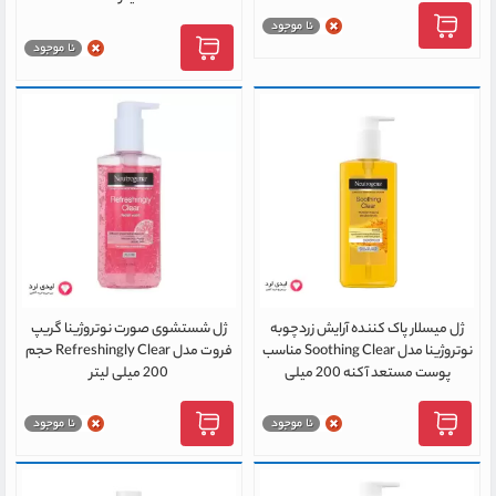
ژل میسلار پاک کننده آرایش زردچوبه
ژل شستشوی صورت نوتروژینا گریپ
نوتروژینا مدل Soothing Clear مناسب
فروت مدل Refreshingly Clear حجم
پوست مستعد آکنه 200 میلی
200 میلی لیتر
لیتر(ترکیه)