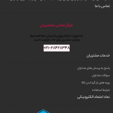
محبوب‌ترین محصول چارلوت تیلبری چیست؟
تماس با ما
رژلب
Pillow Talk
و کرم
Magic Cream
جزو نمادین‌ترین محصولات این برند هستند.
آیا محصولات Charlotte Tilbury برای پوست حساس مناسب‌اند؟
بله، بسیاری از محصولات با ترکیبات ایمن و مناسب پوست‌های حساس تولید می‌شوند.
مرکز تماس مشتریان
آیا برند چارلوت تیلبری Cruelty-Free است؟
بله، این برند بدون تست حیوانی فعالیت می‌کند.
به صورت شبانه روزی پشتیبان شما هستیم
رضایت مشتری برای ما در اولویت است
۰۲۱-۲۸۴۲۸۳۴۸
خدمات مشتریان
پاسخ به پرسش های متداول
سوالات متداول
رویه های باز گرداندن کالا
شرایط استفاده
نماد اعتماد الکترونیکی