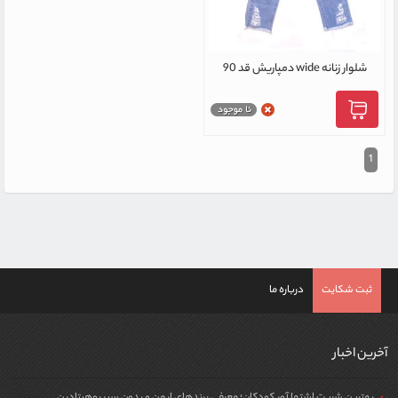
شلوار زنانه wide دمپاریش قد 90
1
ثبت شکایت
درباره ما
آخرین اخبار
بهترین شربت اشتها آور کودکان؛ معرفی برندهای ایمن و بدون سیپروهپتادین