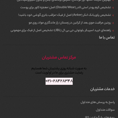
تشخیص کرم پودر استی لادر (Double Wear) اصل؛ معجزه کاور برای پوست
تشخیص پاوربانک انکر (Anker) اصل از فیک؛ مراقب باتری گوشی خود باشید!
روتین مراقبت موی بعد از کراتین در زمستان؛ راز ماندگاری مواد روی مو
راهنمای خرید اسپیکر بلوتوثی جی بی ال (JBL)؛ تشخیص اصل از فیک برای مهمونی
تماس با ما
مرکز تماس مشتریان
به صورت شبانه روزی پشتیبان شما هستیم
رضایت مشتری برای ما در اولویت است
۰۲۱-۲۸۴۲۸۳۴۸
خدمات مشتریان
پاسخ به پرسش های متداول
سوالات متداول
رویه های باز گرداندن کالا