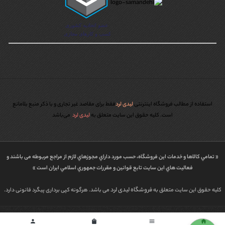
استفاده از مطالب فروشگاه اینترنتی
لیدی لرد
فقط برای مقاصد غیر تجاری و با ذکر منبع بلامانع
است. کليه حقوق اين سايت متعلق به
لیدی لرد
می‌باشد
« تمامي كالاها و خدمات اين فروشگاه، حسب مورد داراي مجوزهاي لازم از مراجع مربوطه می باشند و
فعاليت هاي اين سايت تابع قوانين و مقررات جمهوري اسلامي ايران است »
فروشگاه لیدی لرد
کلیه حقوق این سایت متعلق به
می باشد. هرگونه کپی برداری پیگرد قانونی دارد.
طراحی شده توسط | پاورگراف
person
shopping_bag
menu
home