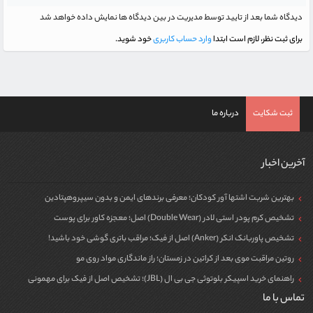
دیدگاه شما بعد از تایید توسط مدیریت در بین دیدگاه ها نمایش داده خواهد شد
برای ثبت نظر، لازم است ابتدا
وارد حساب کاربری
خود شوید.
ثبت شکایت
درباره ما
آخرین اخبار
بهترین شربت اشتها آور کودکان؛ معرفی برندهای ایمن و بدون سیپروهپتادین
تشخیص کرم پودر استی لادر (Double Wear) اصل؛ معجزه کاور برای پوست
تشخیص پاوربانک انکر (Anker) اصل از فیک؛ مراقب باتری گوشی خود باشید!
روتین مراقبت موی بعد از کراتین در زمستان؛ راز ماندگاری مواد روی مو
راهنمای خرید اسپیکر بلوتوثی جی بی ال (JBL)؛ تشخیص اصل از فیک برای مهمونی
تماس با ما