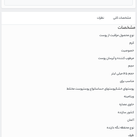
مشخصات کلی
نظرات
مشخصات
نوع محصول مراقبت از پوست
کرم
خصوصیت
مرطوب کننده و آبرسان پوست
حجم
حجم ۱۲۵ میلی لیتر
مناسب برای
پوستهای خشک
پوستهای حساس
انواع پوست
پوست مختلط
ویتامینه
حاوی عصاره
کشور سازنده
آلمان
نوع محفظه نگه دارنده
ظرف