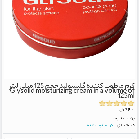
کرم مرطوب کننده گلیسولید حجم 125 میلی لیتر
Glysolid moisturizing cream in a volume of
125ml
5 از 1 رای
برند :
متفرقه
دسته بندی :
کرم مرطوب کننده