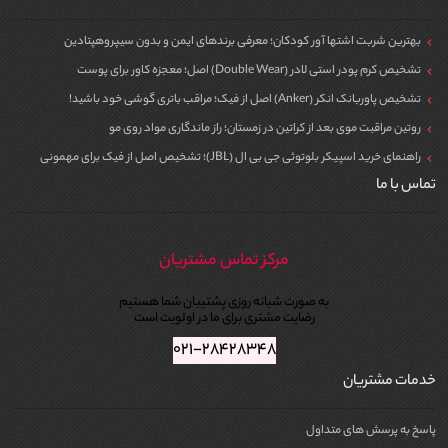
بهترین شربت اشتها آور کودکان؛ معرفی برندهای ایمن و بدون سیپروهپتادین
تشخیص کرم پودر استی لادر (Double Wear) اصل؛ معجزه کاور برای پوست
تشخیص پاوربانک انکر (Anker) اصل از فیک؛ مراقب باتری گوشی خود باشید!
روتین مراقبت موی بعد از کراتین در زمستان؛ راز ماندگاری مواد روی مو
راهنمای خرید اسپیکر بلوتوثی جی بی ال (JBL)؛ تشخیص اصل از فیک برای مهمونی
تماس با ما
مرکز تماس مشتریان
به صورت شبانه روزی پشتیبان شما هستیم
رضایت مشتری برای ما در اولویت است
۰۲۱-۲۸۴۲۸۳۴۸
خدمات مشتریان
پاسخ به پرسش های متداول