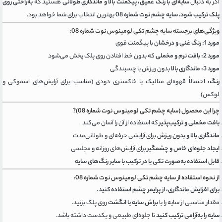
اگر به دنبال
سایه‌ای با رنگ عمیق، پیگمنت بالا و ماندگاری طولانی
هستید که
به‌راحتی روی
پلک ترکیب شود
،
سایه چشم نوت شماره 08
بهترین انتخاب برای شما خواهد بود.
ویژگی‌های برجسته سایه چشم تکی لومینوس نوت شماره 08:
مورد 1:
رنگ غنی و درخشان
با پیگمنت قوی
مورد 2:
بافت نرم و مخملی
که بدون خط افتادن روی پلک پخش می‌شود
مورد 3:
ماندگاری بالا
بدون ریزش یا چسبندگی
رنگ:
احتمالاً قهوه‌ای متالیک یا خاکستری دودی (مناسب برای آرایش‌های اسموکی و
لوکس)
چرا این محصول (سایه چشم تکی لومینوس نوت شماره 08)?
بافت مخملی و ترکیب‌پذیر
که استفاده از آن را آسان می‌کند
ماندگاری بالا و بدون ریزش
برای آرایشی حرفه‌ای و طولانی‌مدت
ایجاد جلوه‌ای خاص و چشمگیر
برای آرایش‌های روزانه و مجلسی
قابل استفاده به‌صورت تکی یا در ترکیب با سایر رنگ‌های سایه
از نحوه استفاده از سایه چشم تکی لومینوس نوت شماره 08:
برای افزایش ماندگاری، از پرایمر چشم استفاده کنید.
مقدار مناسبی از سایه را با
براش سایه یا انگشت
روی پلک بزنید.
سایه را به‌آرامی ترکیب کنید
تا جلوه‌ای طبیعی و یکدست داشته باشد.