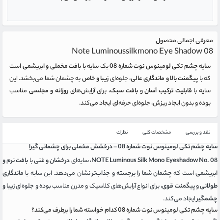
معرفی اجمالی محصول
Note Luminoussilkmono Eye Shadow 08
سایه چشم تکی لومینوس نوت شماره 08
یک
سایه با بافت مخملی و ابریشمی
است
که با
پیگمنت بالا و ماندگاری عالی
، جلوه‌ای
زیبا و خاص
به چشمان شما می‌بخشد. این
سایه با
قابلیت ترکیب آسان
و
بافت سبک
، برای آرایش‌های
روزانه و مجلسی
مناسب
بوده و بدون ایجاد ریزش، جلوه‌ای حرفه‌ای ایجاد می‌کند.
نقد و بررسی
مشخصات کلی
نظرات
سایه چشم تکی لومینوس نوت شماره 08 – درخشش مخملی برای چشمانی گیرا
NOTE Luminous Silk Mono Eyeshadow No. 08
، سایه‌ای
درخشان و غنی
با
بافت نرم و
ابریشمی
است که
چشمان شما را برجسته و جذاب‌تر
نشان می‌دهد. این سایه با
ماندگاری
طولانی
و
پیگمنت قوی
، برای انواع آرایش‌های کلاسیک و مدرن مناسب بوده و جلوه‌ای
زیبا و
چشمگیر
ایجاد می‌کند.
سایه چشم تکی لومینوس نوت شماره 08 کدام خواسته شما را برطرف می‌کند؟