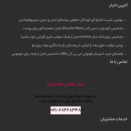
آخرین اخبار
بهترین شربت اشتها آور کودکان؛ معرفی برندهای ایمن و بدون سیپروهپتادین
تشخیص کرم پودر استی لادر (Double Wear) اصل؛ معجزه کاور برای پوست
تشخیص پاوربانک انکر (Anker) اصل از فیک؛ مراقب باتری گوشی خود باشید!
روتین مراقبت موی بعد از کراتین در زمستان؛ راز ماندگاری مواد روی مو
راهنمای خرید اسپیکر بلوتوثی جی بی ال (JBL)؛ تشخیص اصل از فیک برای مهمونی
تماس با ما
مرکز تماس مشتریان
به صورت شبانه روزی پشتیبان شما هستیم
رضایت مشتری برای ما در اولویت است
۰۲۱-۲۸۴۲۸۳۴۸
خدمات مشتریان