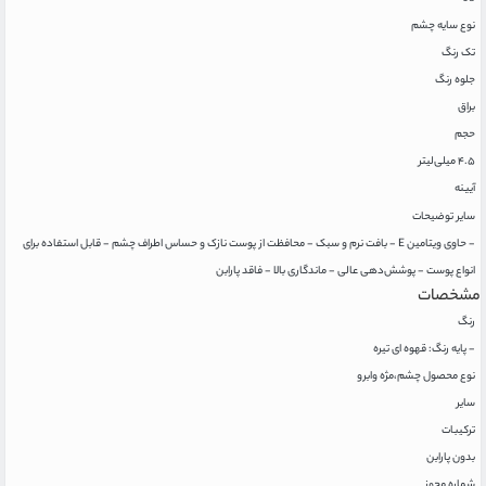
نوع سایه چشم
تک رنگ
جلوه رنگ
براق
حجم
۴.۵ میلی‌لیتر
آیینه
سایر توضیحات
- حاوی ویتامین E - بافت نرم و سبک - محافظت از پوست نازک و حساس اطراف چشم - قابل استفاده برای
انواع پوست - پوشش‌دهی عالی - ماندگاری بالا - فاقد پارابن
مشخصات
رنگ
- پایه رنگ: قهوه ای تیره
نوع محصول چشم،مژه وابرو
سایر
ترکیبات
بدون پارابن
شماره مجوز