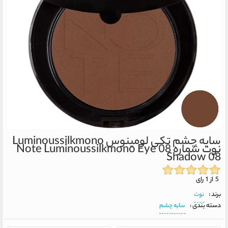
سایه چشم تکی لومینوس Luminoussilkmono
نوت شماره 08
Note Luminoussilkmono Eye
Shadow 08
5 از 1 رای
برند :
نوت
دسته بندی :
سایه چشم