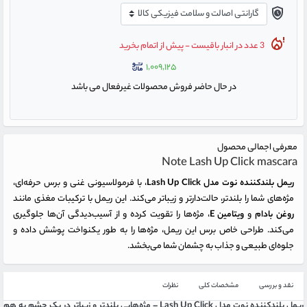
3 عدد در انبار باقیست - پیش از اتمام بخرید
۱,۰۰۹,۱۲۵
در حال حاضر فروش محصولات غیرفعال می باشد
معرفی اجمالی محصول
Note Lash Up Click mascara
ریمل بلندکننده نوت مدل Lash Up Click
، با فرمولاسیونی غنی و برس حرفه‌ای،
مژه‌های شما را بلندتر، حالت‌دارتر و زیباتر می‌کند. این ریمل با ترکیبات مغذی مانند
روغن بادام
و
ویتامین E
، مژه‌ها را تقویت کرده و از آسیب‌دیدگی آن‌ها جلوگیری
می‌کند. طراحی خاص برس این ریمل، مژه‌ها را به طور یکنواخت پوشش داده و
جلوه‌ای طبیعی و جذاب به چشمان شما می‌بخشد.
نقد و بررسی
مشخصات کلی
نظرات
ریمل بلندکننده نوت مدل Lash Up Click – مژه‌هایی بلندتر و زیباتر در یک چشم به هم