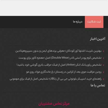
ثبت شکایت
درباره ما
آخرین اخبار
بهترین شربت اشتها آور کودکان؛ معرفی برندهای ایمن و بدون سیپروهپتادین
تشخیص کرم پودر استی لادر (Double Wear) اصل؛ معجزه کاور برای پوست
تشخیص پاوربانک انکر (Anker) اصل از فیک؛ مراقب باتری گوشی خود باشید!
روتین مراقبت موی بعد از کراتین در زمستان؛ راز ماندگاری مواد روی مو
راهنمای خرید اسپیکر بلوتوثی جی بی ال (JBL)؛ تشخیص اصل از فیک برای مهمونی
تماس با ما
مرکز تماس مشتریان