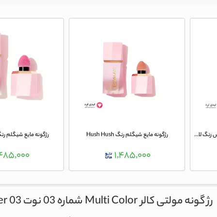
رژ گونه استیکی شیگلم مدل باتری بلیس رنگ لاو کیک (Love Cake)
رژگونه مایع شیگلم رنگ Hush Hush
رژگونه مایع شیگلم رنگ AL TALK
,۴۸۵,۰۰۰
۱,۴۸۵,۰۰۰
رژ گونه مولتی کالر Multi Color شماره 03 نوت
er 03