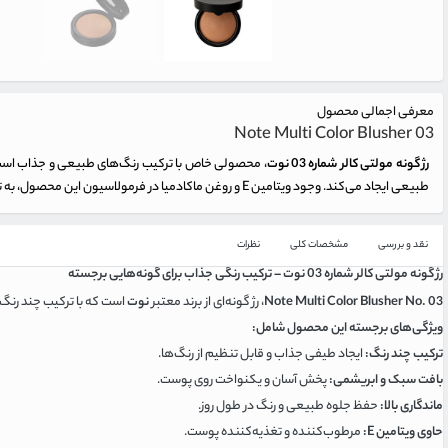
معرفی اجمالی محصول
Note Multi Color Blusher 03
رژ گونه مولتی کالر شماره 03 نوت
، محصولی خاص با ترکیب رنگ‌های طبیعی و جذاب است که
طبیعی ایجاد می‌کند. وجود ویتامین E و روغن ماکادمیا در فرمولاسیون این محصول، به تغذیه و مرطوب کردن پوست کمک می‌کند.
نقد و بررسی
مشخصات کلی
نظرات
رژ گونه مولتی کالر شماره 03 نوت – ترکیب رنگی جذاب برای گونه‌هایی برجسته
Note Multi Color Blusher No. 03
، رژ گونه‌ای از برند معتبر
نوت
است که با ترکیب چند رنگ
ویژگی‌های برجسته این محصول شامل:
ترکیب چند رنگ:
ایجاد طیفی جذاب و قابل تنظیم از رنگ‌ها.
بافت سبک و ابریشمی:
پخش آسان و یکنواخت روی پوست.
ماندگاری بالا:
حفظ جلوه طبیعی و رنگ در طول روز.
حاوی ویتامین E:
مرطوب‌کننده و تغذیه‌کننده پوست.