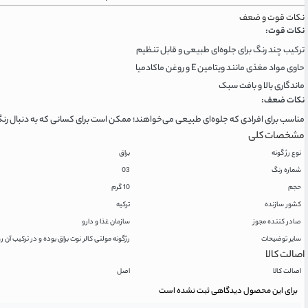
نکات قوت و ضعف
نکات قوت:
ترکیب چند رنگ برای جلوه‌ای طبیعی و قابل تنظیم
حاوی مواد مغذی مانند ویتامین E و روغن ماکادمیا
ماندگاری بالا و بافت سبک
نکات ضعف:
مناسب برای افرادی که جلوه‌ای طبیعی می‌خواهند؛ ممکن است برای کسانی که به دنبال رن
مشخصات کلی
نوع رژ گونه
براق
شماره رنگ
03
حجم
10 گرم
کشور سازنده
ترکیه
صادر کننده مجوز
سازمان غذا و دارو
سایر توضیحات
رژگونه مولتی کالر نوت براق بوده و در ترکیب آن ر
اصالت کالا
اصالت کالا
اصل
برای این محصول دیدگاهی ثبت نشده است