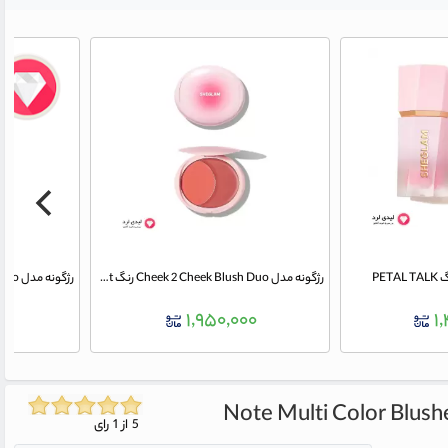
PET
رژگونه مدل Cheek 2 Cheek Blush Duo رنگ cherry sorbet شیگلم
۰
۱,۹۵۰,۰۰۰
۱
Note Multi Color Blush
5 از 1 رای