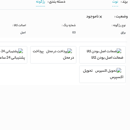
برند :
دسته بندی :
نوت
رژ گونه
وضعیت :
ناموجود
نوع رژ گونه :
شماره رنگ :
اصالت کالا :
براق
03
اصل
پرداخت
ضمانت اصل بودن کالا
در محل
پشتیبانی 24 ساعته
تحویل
اکسپرس