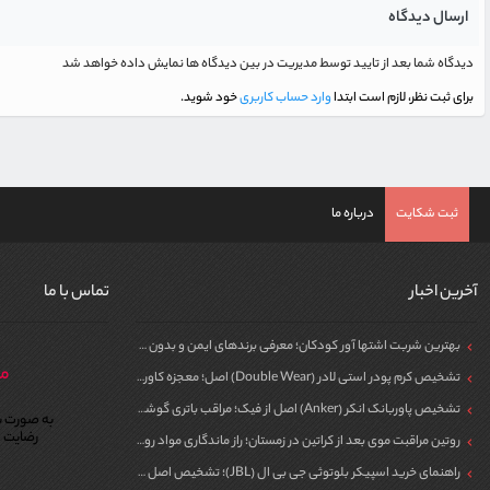
ارسال دیدگاه
دیدگاه شما بعد از تایید توسط مدیریت در بین دیدگاه ها نمایش داده خواهد شد
برای ثبت نظر، لازم است ابتدا
وارد حساب کاربری
خود شوید.
ثبت شکایت
درباره ما
آخرین اخبار
تماس با ما
بهترین شربت اشتها آور کودکان؛ معرفی برندهای ایمن و بدون سیپروهپتادین
مر
تشخیص کرم پودر استی لادر (Double Wear) اصل؛ معجزه کاور برای پوست
تشخیص پاوربانک انکر (Anker) اصل از فیک؛ مراقب باتری گوشی خود باشید!
به صورت ش
رضایت م
روتین مراقبت موی بعد از کراتین در زمستان؛ راز ماندگاری مواد روی مو
راهنمای خرید اسپیکر بلوتوثی جی بی ال (JBL)؛ تشخیص اصل از فیک برای مهمونی