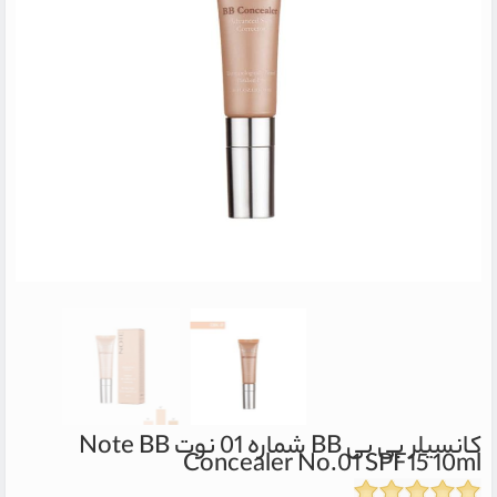
کانسیلر بی بی BB شماره 01 نوت
Note BB
Concealer No.01 SPF15 10ml