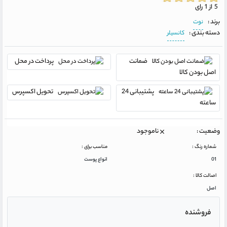
5 از 1 رای
برند :
نوت
دسته بندی :
کانسیلر
ضمانت
پرداخت در محل
اصل بودن کالا
پشتیبانی 24
تحویل اکسپرس
ساعته
وضعیت :
ناموجود
شماره رنگ :
مناسب برای :
01
انواع پوست
اصالت کالا :
اصل
فروشنده