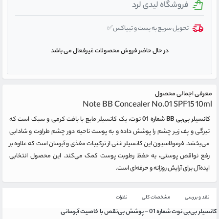
فروشگاه لیدی لرد
تحویل سریع به پست و تیپاکس✅
در حال حاضر فروش محصولات غیرفعال می باشد
معرفی اجمالی محصول
Note BB Concealer No.01 SPF15 10ml
کانسیلر بی‌بی BB شماره 01 نوت
، یک کانسیلر مایع با بافت کرمی و سبک است که
تیرگی و پف زیر چشم را پوشش داده و به پوست ناحیه دور چشم طراوت و شادابی
می‌بخشد. فرمولاسیون این کانسیلر غنی از ترکیبات مغذی و آبرسان است که علاوه بر
رفع نواقص پوستی، به حفظ رطوبت پوست کمک می‌کند. این محصول انتخابی
ایده‌آل برای آرایش روزانه و حرفه‌ای است.
نقد و بررسی
مشخصات کلی
نظرات
کانسیلر بی‌بی نوت شماره 01 – پوشش بی‌نقص با خاصیت آبرسانی