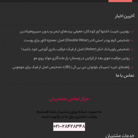
آخرین اخبار
بهترین شربت اشتها آور کودکان؛ معرفی برندهای ایمن و بدون سیپروهپتادین
تشخیص کرم پودر استی لادر (Double Wear) اصل؛ معجزه کاور برای پوست
تشخیص پاوربانک انکر (Anker) اصل از فیک؛ مراقب باتری گوشی خود باشید!
روتین مراقبت موی بعد از کراتین در زمستان؛ راز ماندگاری مواد روی مو
راهنمای خرید اسپیکر بلوتوثی جی بی ال (JBL)؛ تشخیص اصل از فیک برای مهمونی
تماس با ما
مرکز تماس مشتریان
به صورت شبانه روزی پشتیبان شما هستیم
رضایت مشتری برای ما در اولویت است
۰۲۱-۲۸۴۲۸۳۴۸
خدمات مشتریان