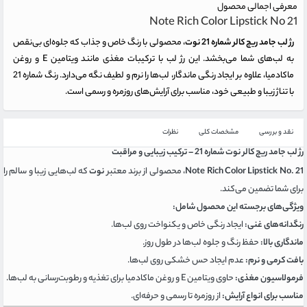
معرفی اجمالی محصول
Note Rich Color Lipstick No 21
رژ لب جامد ریچ کالر شماره 21 نوت
، محصولی با رنگ خاص و جذاب که جلوه‌ای بی‌نقص
به لب‌های شما می‌بخشد. این رژ لب با ترکیبات مغذی مانند ویتامین E و روغن
ماکادمیا، علاوه بر ایجاد رنگی ماندگار، لب‌ها را نرم و لطیف نگه می‌دارد. رنگ شماره 21
با تناژ زیبا و طبیعی خود، مناسب برای آرایش‌های روزمره و رسمی است.
نقد و بررسی
مشخصات کلی
نظرات
رژ لب جامد ریچ کالر نوت شماره 21 – ترکیب زیبایی و مراقبت
Note Rich Color Lipstick No. 21
، محصولی از برند معتبر
نوت
که لب‌هایی زیبا و سالم را
برای شما تضمین می‌کند.
ویژگی‌های برجسته این محصول شامل:
رنگدانه‌های غنی:
ایجاد رنگی خاص و یکنواخت روی لب‌ها.
ماندگاری بالا:
حفظ رنگ و جلوه لب‌ها در طول روز.
بافت کرمی و نرم:
عدم ایجاد حس خشکی روی لب‌ها.
فرمولاسیون مغذی:
حاوی ویتامین E و روغن ماکادمیا برای تغذیه و رطوبت‌رسانی به لب‌ها.
مناسب برای انواع آرایش:
از روزمره تا رسمی و حرفه‌ای.