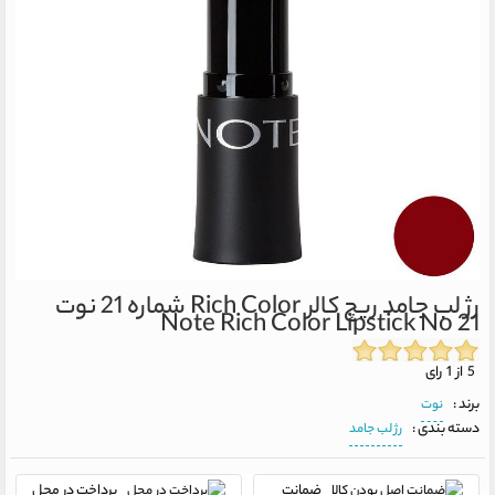
رژ لب جامد ریچ کالر Rich Color شماره 21 نوت
Note Rich Color Lipstick No 21
5 از 1 رای
برند :
نوت
دسته بندی :
رژ لب جامد
ضمانت
پرداخت در محل