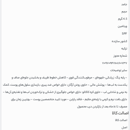
جامد
حجم
4.5 گرم
ویتامین
SPF
کشور سازنده
ترکیه
شماره مجوز
۷۰۹۷۰۹۴۷۱۰۸۶۰۷۳۷
سایر توضیحات
- پایه رنگ: زرشکی-قهوه‌ای - مرطوب‌کنندگی قوی - کاهش خطوط ظریف و بخشیدن جلوه‌ای صاف و
یکدست به لب‌ها - پوشش عالی - حاوی روغن آرگان: دارای خواص ضد پیری، بازسازی سلول‌های پوست، کمک
به نرمی و شادابی لب - حاوی کره کاکائو: دارای خواص جلوگیری از خشکی و ترک‌خوردن لب‌ها و تغذیه‌ی آن‌ها -
دارای بافت نرم و کرمی با رایحه‌ی ملایم - فاقد پارابن - مورد تایید متخصصین پوست - بهترین زمان برای
مصرف: تا ۱۸ ماه بعد از بازکردن درب محصول
اصالت کالا
اصالت کالا
اصل