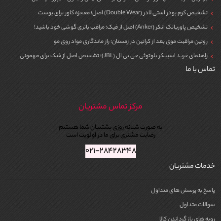
تشخیص کرم پودر استی لادر (Double Wear) اصل؛ معجزه کاور برای پوست
تشخیص پاوربانک انکر (Anker) اصل از فیک؛ مراقب باتری گوشی خود باشید!
روتین مراقبت موی بعد از کراتین در زمستان؛ راز ماندگاری مواد روی مو
راهنمای خرید اسپیکر بلوتوثی جی بی ال (JBL)؛ تشخیص اصل از فیک برای مهمونی
تماس با ما
مرکز تماس مشتریان
به صورت شبانه روزی پشتیبان شما هستیم
رضایت مشتری برای ما در اولویت است
۰۲۱-۲۸۴۲۸۳۴۸
خدمات مشتریان
پاسخ به پرسش های متداول
سوالات متداول
رویه های باز گرداندن کالا