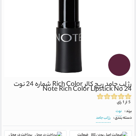
رژ لب جامد ریچ کالر Rich Color شماره 24 نوت
Note Rich Color Lipstick No 24
5 از 1 رای
برند :
نوت
دسته بندی :
رژ لب جامد
ضمانت
پرداخت در محل