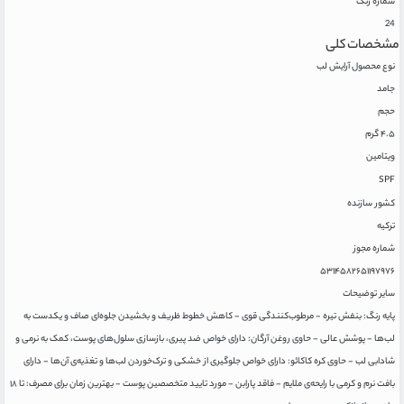
شماره رنگ
24
مشخصات کلی
نوع محصول آرایش لب
جامد
حجم
۴.۵ گرم
ویتامین
SPF
کشور سازنده
ترکیه
شماره مجوز
۵۳۱۴۵۸۲۶۵۱۱۹۷۹۷۶
سایر توضیحات
پایه رنگ: بنفش تیره - مرطوب‌کنندگی قوی - کاهش خطوط ظریف و بخشیدن جلوه‌ای صاف و یکدست به
لب‌ها - پوشش عالی - حاوی روغن آرگان: دارای خواص ضد پیری، بازسازی سلول‌های پوست، کمک به نرمی و
شادابی لب - حاوی کره کاکائو: دارای خواص جلوگیری از خشکی و ترک‌خوردن لب‌ها و تغذیه‌ی آن‌ها - دارای
بافت نرم و کرمی با رایحه‌ی ملایم - فاقد پارابن - مورد تایید متخصصین پوست - بهترین زمان برای مصرف: تا ۱۸