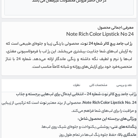
در حال حاضر فروش محصولات غیرفعال می باشد
معرفی اجمالی محصول
Note Rich Color Lipstick No 24
رژ لب جامد ریچ کالر شماره 24 نوت
، محصولی با رنگی زیبا و جلوه‌ای طبیعی است که
به آرایش لب‌های شما جذابیت بیشتری می‌بخشد. این رژ لب با فرمولاسیونی مغذی،
لب‌ها را نرم و لطیف نگه داشته و رنگی ماندگار ارائه می‌دهد. شماره 24 با تناژ
منحصربه‌فرد خود برای آرایش‌های روزانه و شبانه کاملاً مناسب است.
نقد و بررسی
مشخصات کلی
نظرات
رژ لب جامد ریچ کالر نوت شماره 24 – انتخابی ایده‌آل برای لب‌هایی برجسته و جذاب
Note Rich Color Lipstick No. 24
، محصولی از برند معتبر
نوت
است که ترکیبی از زیبایی
و مراقبت را برای لب‌های شما فراهم می‌کند.
ویژگی‌های برجسته این محصول شامل:
رنگدانه‌های غنی:
پوششی یکنواخت و جلوه‌ای شیک روی لب‌ها.
ماندگاری بالا:
حفظ جلوه رنگ لب‌ها در تمام طول روز.