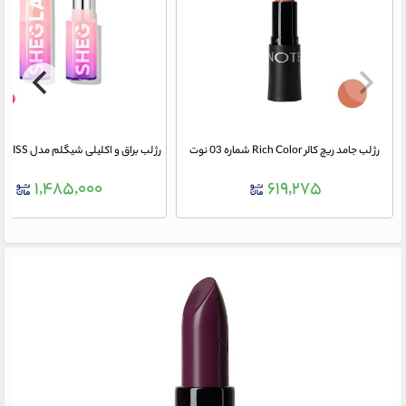
رژ لب جامد ریچ کالر Rich Color شماره 03 نوت
۱,۴۸۵,۰۰۰
۶۱۹,۲۷۵