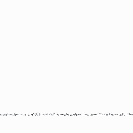
أیید متخصصین پوست - بهترین زمان مصرف تا ۱۸ ماه بعد از باز کردن درب محصول - حاوی روغن ماکادمیا