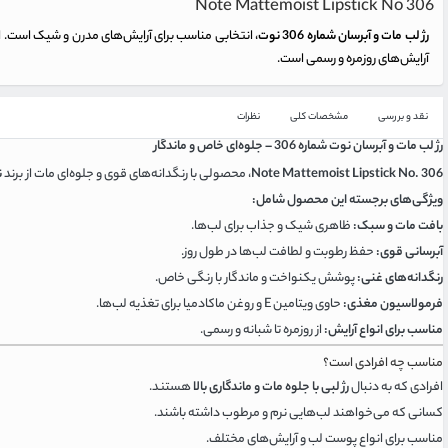
Note Mattemoist Lipstick No 306
رژ لب مات و آبرسان شماره 306 نوت
آرایش‌های روزمره و رسمی است.
نقد و بررسی
مشخصات کلی
نظرات
رژ لب مات و آبرسان نوت شماره 306 – جلوه‌ای خاص و ماندگار
Note Mattemoist Lipstick No. 306
، محصولی با رنگدانه‌های قوی و جلوه‌ای مات از برند
ن
ویژگی‌های برجسته این محصول شامل:
بافت مات و سبک:
ظاهری شیک و جذاب برای لب‌ها.
آبرسانی قوی:
حفظ رطوبت و لطافت لب‌ها در طول روز.
رنگدانه‌های غنی:
پوشش یکنواخت و ماندگار با رنگی خاص.
فرمولاسیون مغذی:
حاوی ویتامین E و روغن ماکادمیا برای تغذیه لب‌ها.
مناسب برای انواع آرایش:
از روزمره تا شبانه و رسمی.
مناسب چه افرادی است؟
افرادی که به دنبال
رژ لبی با جلوه مات و ماندگاری بالا
هستند.
کسانی که می‌خواهند لب‌هایی نرم و مرطوب داشته باشند.
مناسب برای انواع پوست لب و آرایش‌های مختلف.