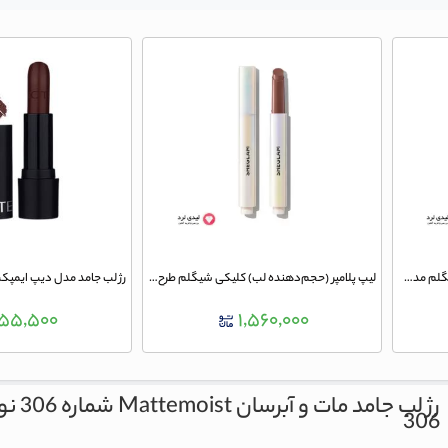
لیپ پلامپر (حجم‌دهنده لب) کلیکی شیگلم مدل شاین رنگ Pink Flamingo
لیپ پلامپر (حجم‌دهنده لب) کلیکی شیگلم طرح شیمر Violet Fizz
۵۵,۵۰۰
۱,۵۶۰,۰۰۰
رژ لب جامد مات و آبرسان Mattemoist شماره 306 نوت
306