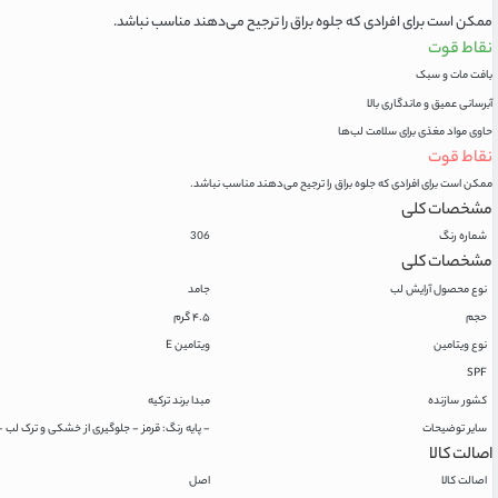
ممکن است برای افرادی که جلوه براق را ترجیح می‌دهند مناسب نباشد.
نقاط قوت
بافت مات و سبک
آبرسانی عمیق و ماندگاری بالا
حاوی مواد مغذی برای سلامت لب‌ها
نقاط قوت
ممکن است برای افرادی که جلوه براق را ترجیح می‌دهند مناسب نباشد.
مشخصات کلی
شماره رنگ
306
مشخصات کلی
نوع محصول آرایش لب
جامد
حجم
۴.۵ گرم
نوع ویتامین
ویتامین E
SPF
کشور سازنده
مبدا برند ترکیه
سایر توضیحات
- پایه رنگ: قرمز - جلوگیری از خشکی و ترک لب - فاقد پارابن - مورد ت
اصالت کالا
اصالت کالا
اصل