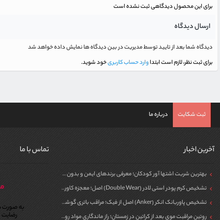
برای این محصول دیدگاهی ثبت نشده است
ارسال دیدگاه
دیدگاه شما بعد از تایید توسط مدیریت در بین دیدگاه ها نمایش داده خواهد شد
برای ثبت نظر، لازم است ابتدا
وارد حساب کاربری
خود شوید.
ثبت شکایت
درباره ما
آخرین اخبار
تماس با ما
بهترین شربت اشتها آور کودکان؛ معرفی برندهای ایمن و بدون سیپروهپتادین
مر
تشخیص کرم پودر استی لادر (Double Wear) اصل؛ معجزه کاور برای پوست
تشخیص پاوربانک انکر (Anker) اصل از فیک؛ مراقب باتری گوشی خود باشید!
به صورت ش
رضایت م
روتین مراقبت موی بعد از کراتین در زمستان؛ راز ماندگاری مواد روی مو