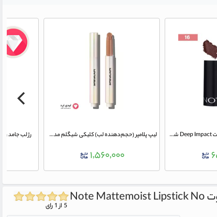
رژ لب جامد مدل دیپ ایمپکت Deep Impact شماره 16 نوت
لیپ پلامپر (حجم‌دهنده لب) کلیکی شیگلم مدل شاین رنگ Walk On The Beach
رژ لب جامد ریچ کالر Rich Color شم
۵
۱,۵۶۰,۰۰۰
۶
Note Mattemoist Lipstick No
5 از 1 رای