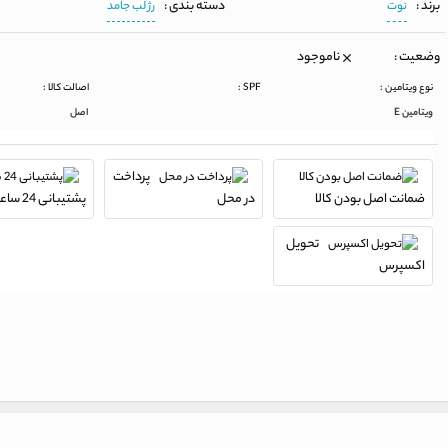
برند :
دسته بندی :
نوت
رژ لب جامد
وضعیت :
ناموجود
نوع ویتامین :
SPF :
اصالت کالا :
ویتامین E
اصل
پرداخت
ضمانت اصل بودن کالا
در محل
پشتیبانی 24 ساعته
تحویل
اکسپرس