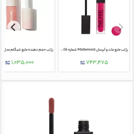
رژ لب مایع مات و آبرسان Mattemoist شماره 406 نوت
رژ لب حجم دهنده مایع شیگلم مدل Oh Em Gee
۱,۰۳۵,۰۰۰
۷۴۳,۴۷۵