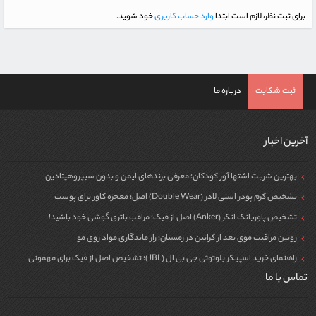
برای ثبت نظر، لازم است ابتدا
وارد حساب کاربری
خود شوید.
ثبت شکایت
درباره ما
آخرین اخبار
بهترین شربت اشتها آور کودکان؛ معرفی برندهای ایمن و بدون سیپروهپتادین
تشخیص کرم پودر استی لادر (Double Wear) اصل؛ معجزه کاور برای پوست
تشخیص پاوربانک انکر (Anker) اصل از فیک؛ مراقب باتری گوشی خود باشید!
روتین مراقبت موی بعد از کراتین در زمستان؛ راز ماندگاری مواد روی مو
راهنمای خرید اسپیکر بلوتوثی جی بی ال (JBL)؛ تشخیص اصل از فیک برای مهمونی
تماس با ما