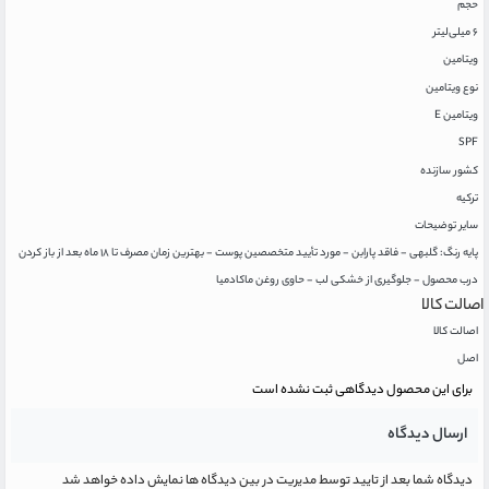
حجم
۶ میلی‌لیتر
ویتامین
نوع ویتامین
ویتامین E
SPF
کشور سازنده
ترکیه
سایر توضیحات
پایه رنگ: گلبهی - فاقد پارابن - مورد تأیید متخصصین پوست - بهترین زمان مصرف تا ۱۸ ماه بعد از باز کردن
درب محصول - جلوگیری از خشکی لب - حاوی روغن ماکادمیا
اصالت کالا
اصالت کالا
اصل
برای این محصول دیدگاهی ثبت نشده است
ارسال دیدگاه
دیدگاه شما بعد از تایید توسط مدیریت در بین دیدگاه ها نمایش داده خواهد شد