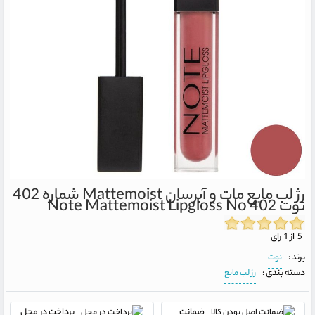
رژ لب مایع مات و آبرسان Mattemoist شماره 402
نوت
Note Mattemoist Lipgloss No 402
5 از 1 رای
برند :
نوت
دسته بندی :
رژ لب مایع
ضمانت
پرداخت در محل