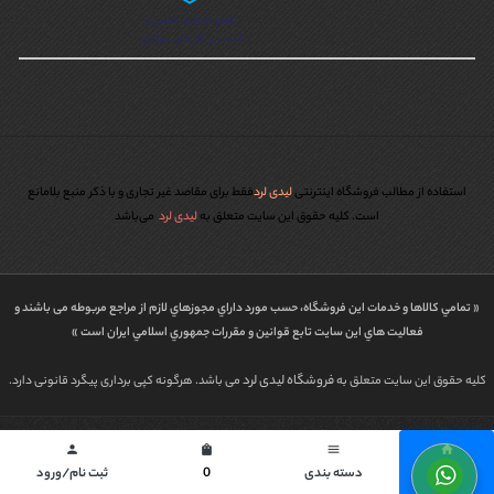
استفاده از مطالب فروشگاه اینترنتی
لیدی لرد
فقط برای مقاصد غیر تجاری و با ذکر منبع بلامانع
است. کليه حقوق اين سايت متعلق به
لیدی لرد
می‌باشد
« تمامي كالاها و خدمات اين فروشگاه، حسب مورد داراي مجوزهاي لازم از مراجع مربوطه می باشند و
فعاليت هاي اين سايت تابع قوانين و مقررات جمهوري اسلامي ايران است »
فروشگاه لیدی لرد
کلیه حقوق این سایت متعلق به
می باشد. هرگونه کپی برداری پیگرد قانونی دارد.
طراحی شده توسط | پاورگراف
person
shopping_bag
menu
home
خانه
دسته بندی
0
ثبت نام/ورود