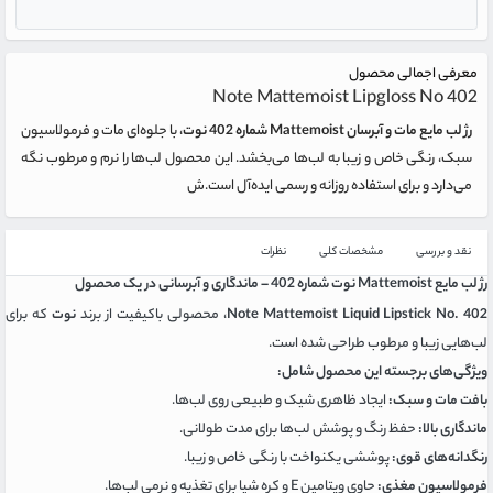
معرفی اجمالی محصول
Note Mattemoist Lipgloss No 402
رژ لب مایع مات و آبرسان Mattemoist شماره 402 نوت
، با جلوه‌ای مات و فرمولاسیون
سبک، رنگی خاص و زیبا به لب‌ها می‌بخشد. این محصول لب‌ها را نرم و مرطوب نگه
می‌دارد و برای استفاده روزانه و رسمی ایده‌آل است.ش
نقد و بررسی
مشخصات کلی
نظرات
رژ لب مایع Mattemoist نوت شماره 402 – ماندگاری و آبرسانی در یک محصول
Note Mattemoist Liquid Lipstick No. 402
، محصولی باکیفیت از برند
نوت
که برای
لب‌هایی زیبا و مرطوب طراحی شده است.
ویژگی‌های برجسته این محصول شامل:
بافت مات و سبک:
ایجاد ظاهری شیک و طبیعی روی لب‌ها.
ماندگاری بالا:
حفظ رنگ و پوشش لب‌ها برای مدت طولانی.
رنگدانه‌های قوی:
پوششی یکنواخت با رنگی خاص و زیبا.
فرمولاسیون مغذی:
حاوی ویتامین E و کره شیا برای تغذیه و نرمی لب‌ها.