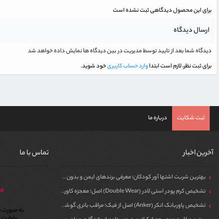
برای این محصول دیدگاهی ثبت نشده است
ارسال دیدگاه
دیدگاه شما بعد از تایید توسط مدیریت در بین دیدگاه ها نمایش داده خواهد شد
برای ثبت نظر، لازم است ابتدا
وارد حساب کاربری
خود شوید.
ثبت شکایت
درباره ما
آخرین اخبار
تماس با ما
بهترین شربت اشتها آور کودکان؛ معرفی برندهای ایمن و بدون سیپروهپتادین
مر
تشخیص کرم پودر استی لادر (Double Wear) اصل؛ معجزه کاور برای پوست
تشخیص پاوربانک انکر (Anker) اصل از فیک؛ مراقب باتری گوشی خود باشید!
به صورت ش
رضایت م