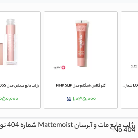
رژ لب مایع مات گلدن رز مدل LONG STAY شماره 22
گلو گلاس شیگلم مدل PINK SLIP
,۰۵۰,۰۰۰
۱,۰۳۵,۰۰۰
رژ لب مایع مات و آبرسان Mattemoist شماره 404 نوت
No 404