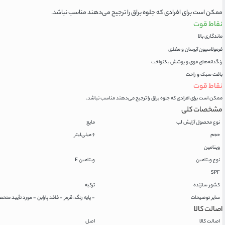
ممکن است برای افرادی که جلوه براق را ترجیح می‌دهند مناسب نباشد.
نقاط قوت
ماندگاری بالا
فرمولاسیون آبرسان و مغذی
رنگدانه‌های قوی و پوشش یکنواخت
بافت سبک و راحت
نقاط قوت
ممکن است برای افرادی که جلوه براق را ترجیح می‌دهند مناسب نباشد.
مشخصات کلی
نوع محصول آرایش لب
مایع
حجم
۶ میلی‌لیتر
ویتامین
نوع ویتامین
ویتامین E
SPF
کشور سازنده
ترکیه
سایر توضیحات
- پایه رنگ: قرمز - فاقد پارابن - مورد تأیید متخصصین پوست - بهترین زمان مصرف تا ۱۸ ماه 
اصالت کالا
اصالت کالا
اصل