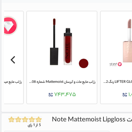
رژ لب مایع میبلین مدل LIFTER GLOSS رنگ 002 ICE
رژ لب مایع مات و آبرسان Mattemoist شماره 408 نوت
۰
۷۴۳,۴۷۵
۱
Note Mattemoist Lipgloss
5 از 1 رای