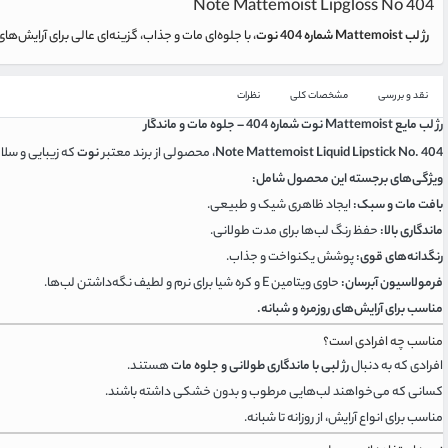
Note Mattemoist Lipgloss No 404
رژ لب Mattemoist شماره 404 نوت
، با جلوه‌ای مات و جذاب، گزینه‌ای عالی برای آرایش
نقد و بررسی
مشخصات کلی
نظرات
رژ لب مایع Mattemoist نوت شماره 404 – جلوه مات و ماندگار
Note Mattemoist Liquid Lipstick No. 404
، محصولی از برند معتبر
نوت
که زیبایی و سلام
ویژگی‌های برجسته این محصول شامل:
بافت مات و سبک:
ایجاد ظاهری شیک و طبیعی.
ماندگاری بالا:
حفظ رنگ لب‌ها برای مدت طولانی.
رنگدانه‌های قوی:
پوشش یکنواخت و جذاب.
فرمولاسیون آبرسان:
حاوی ویتامین E و کره شیا برای نرم و لطیف نگه‌داشتن لب‌ها.
مناسب برای آرایش‌های روزمره و شبانه.
مناسب چه افرادی است؟
افرادی که به دنبال
رژ لبی با ماندگاری طولانی و جلوه مات
هستند.
کسانی که می‌خواهند لب‌هایی مرطوب و بدون خشکی داشته باشند.
مناسب برای انواع آرایش، از روزانه تا شبانه.