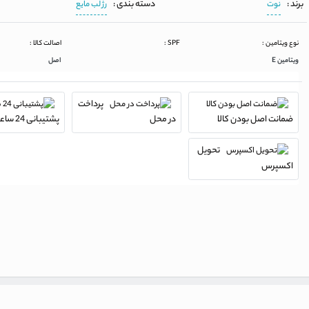
برند :
دسته بندی :
نوت
رژ لب مایع
نوع ویتامین :
SPF :
اصالت کالا :
ویتامین E
اصل
پرداخت
ضمانت اصل بودن کالا
در محل
پشتیبانی 24 ساعته
تحویل
اکسپرس