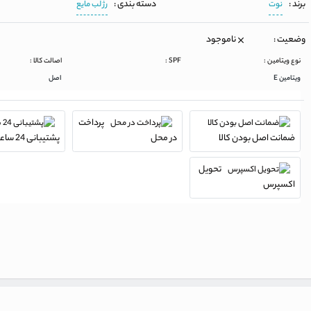
برند :
دسته بندی :
نوت
رژ لب مایع
وضعیت :
ناموجود
نوع ویتامین :
SPF :
اصالت کالا :
ویتامین E
اصل
پرداخت
ضمانت اصل بودن کالا
در محل
پشتیبانی 24 ساعته
تحویل
اکسپرس