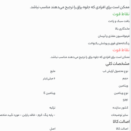
ممکن است برای افرادی که جلوه براق را ترجیح می‌دهند مناسب نباشد.
نقاط قوت
بافت سبک و راحت
ماندگاری بالا
فرمولاسیون مغذی و آبرسان
رنگدانه‌های قوی و پوشش یکنواخت
نقاط قوت
ممکن است برای افرادی که جلوه براق را ترجیح می‌دهند مناسب نباشد.
مشخصات کلی
نوع محصول آرایش لب
مایع
حجم
۶ میلی‌لیتر
ویتامین
نوع ویتامین
ویتامین E
SPF
کشور سازنده
ترکیه
سایر توضیحات
- پایه رنگ: کرم - فاقد پارابن - مورد تأیید متخصصین پوست - بهترین زمان مصرف تا ۱۸ ماه ب
اصالت کالا
اصالت کالا
اصل