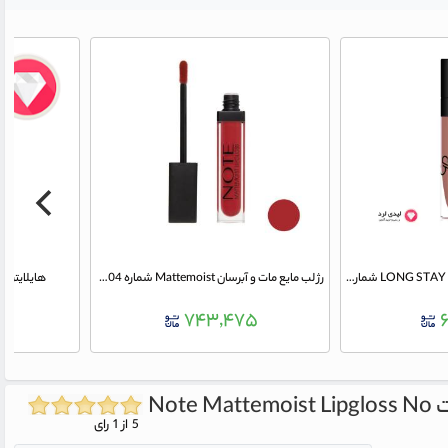
رژ لب مایع مات گلدن رز مدل LONG STAY شماره 44
رژ لب مایع مات و آبرسان Mattemoist شماره 404 نوت
هایلایتر مایع
۰۰
۷۴۳,۴۷۵
Note Mattemoist Lipgloss No
5 از 1 رای