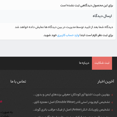
برای این محصول دیدگاهی ثبت نشده است
ارسال دیدگاه
دیدگاه شما بعد از تایید توسط مدیریت در بین دیدگاه ها نمایش داده خواهد شد
برای ثبت نظر، لازم است ابتدا
وارد حساب کاربری
خود شوید.
ثبت شکایت
درباره ما
آخرین اخبار
تماس با ما
بهترین شربت اشتها آور کودکان؛ معرفی برندهای ایمن و بدون سیپروهپتادین
مر
تشخیص کرم پودر استی لادر (Double Wear) اصل؛ معجزه کاور برای پوست
تشخیص پاوربانک انکر (Anker) اصل از فیک؛ مراقب باتری گوشی خود باشید!
به صورت ش
رضایت م