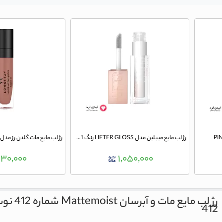
رژ لب مایع میبلین مدل LIFTER GLOSS رنگ 001 PEARL
۶۳۰,۰۰۰
۱,۰۵۰,۰۰۰
رژ لب مایع مات و آبرسان Mattemoist شماره 412 نوت
412