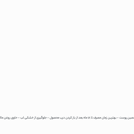
عد از باز کردن درب محصول - جلوگیری از خشکی لب - حاوی روغن ماکادمیا