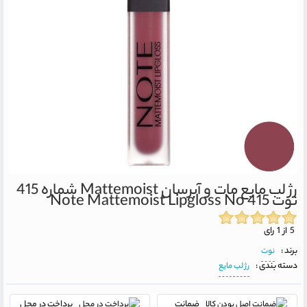
رژ لب مایع مات و آبرسان Mattemoist شماره 415
نوت
Note Mattemoist Lipgloss No 415
5 از 1 رای
برند :
نوت
دسته بندی :
رژ لب مایع
ضمانت
پرداخت در محل