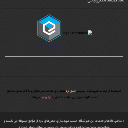
نماد اعتماد الکترونیکی
استفاده از مطالب فروشگاه اینترنتی
لیدی لرد
فقط برای مقاصد غیر تجاری و با ذکر منبع بلامانع
است. کليه حقوق اين سايت متعلق به
لیدی لرد
می‌باشد
« تمامي كالاها و خدمات اين فروشگاه، حسب مورد داراي مجوزهاي لازم از مراجع مربوطه می باشند و
فعاليت هاي اين سايت تابع قوانين و مقررات جمهوري اسلامي ايران است »