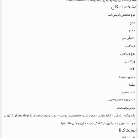
ممکن است برخی افراد به رژ لب‌های مات علاقه‌مند نباشند.
مشخصات کلی
نوع محصول آرایش لب
مایع
حجم
۶ میلی‌لیتر
ویتامین
نوع ویتامین
ویتامین E
SPF
کشور سازنده
ترکیه
شماره مجوز
۲۰۳۷۸۰۷۹۴۸۹۸۷۱۶۳
سایر توضیحات
پایه رنگ: زرشکی - فاقد پارابن - مورد تأیید متخصصین پوست - بهترین زمان مصرف تا ۱۸ ماه بعد از باز کردن
درب محصول - جلوگیری از خشکی لب - حاوی روغن ماکادمیا
اصالت کالا