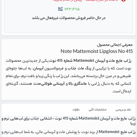
۷۴۳,۴۷۵
در حال حاضر فروش محصولات غیرفعال می باشد
معرفی اجمالی محصول
Note Mattemoist Lipgloss No 415
رژ لب مایع مات و آبرسان Mattemoist شماره 415 نوت
یکی از جدیدترین محصولات
نوت است که با ترکیبی از
رنگ مات جذاب
و فرمولاسیون
آبرسان
، به لب‌ها جلوه‌ای
طبیعی و در عین حال برجسته می‌بخشد. این رژ لب با رنگی زیبا و بافت نرم، برای تمام
کسانی که به دنبال رژ لبی با
ماندگاری بالا
و
آبرسانی طولانی‌مدت
هستند، گزینه‌ای
ایده‌آل است.
نقد و بررسی
مشخصات کلی
نظرات
رژ لب مایع مات و آبرسان Mattemoist شماره 415 نوت – انتخابی جذاب برای لب‌هایی نرم و
زیبا
رژ لب مایع Mattemoist
از برند نوت، با پوشش مات و آبرسانی عالی، به شما لب‌هایی نرم و