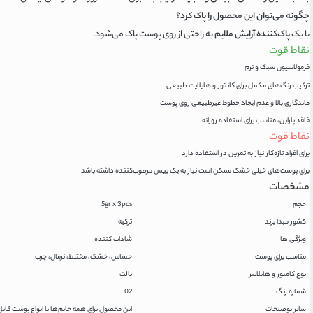
چگونه می‌توان این محصول را پاک کرد؟
با یک
پاک‌کننده آرایش ملایم
به راحتی از روی پوست پاک می‌شود.
نقاط قوت
فرمولاسیون سبک و نرم
ترکیب رنگ‌های مکمل برای کانتور و هایلایت طبیعی
ماندگاری بالا و عدم ایجاد خطوط غیرطبیعی روی پوست
فاقد پارابن، مناسب برای استفاده روزانه
نقاط قوت
برای افراد تازه‌کار نیاز به تمرین در استفاده دارد
برای پوست‌های خیلی خشک ممکن است نیاز به یک بیس مرطوب‌کننده داشته باشد
مشخصات
حجم
5gr x 3pcs
کشور مبدا برند
ترکیه
ویژگی ها
شاداب کننده
مناسب برای پوست
حساس، خشک، مختلط، نرمال، چرب
نوع کامنور و هایلایتر
پالت
شماره رنگ
02
سایر توضیحات
این محصول برای همه خانم‌ها با انواع پوست قاب