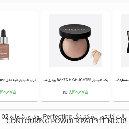
پالت کانتور پرفکتینگ Perfecting کرمی شماره 02 نوت
بکد هایلایتر BAKED HIGHLIGHTER پودری مدل Sun-kiss شماره 02 نوت
۴۰,۰۷۵
۸۴۰,۰۷۵
پالت کانتور پرفکتینگ Perfecting پودری شماره 02 نوت
CONTOURING POWDER PALETTE NO. 01