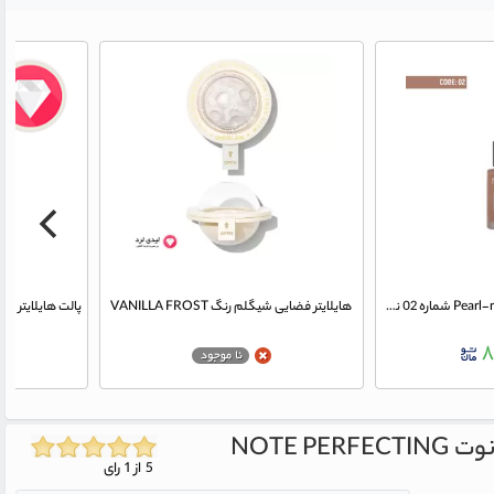
دراپ هایلایتر مایع مدل Pearl-rose شماره 02 نوت
هایلایتر فضایی شیگلم رنگ VANILLA FROST
۸
NOTE PERFECTING
5 از 1 رای