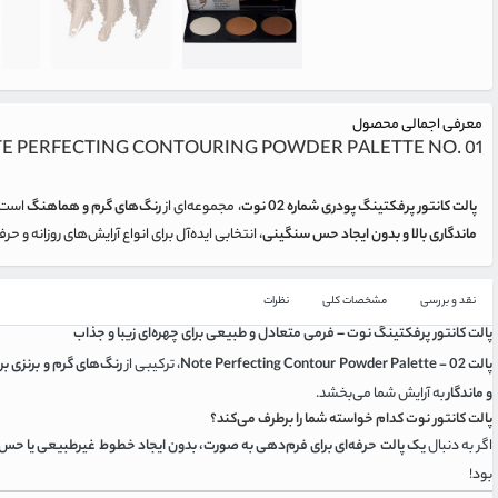
معرفی اجمالی محصول
E PERFECTING CONTOURING POWDER PALETTE NO. 01
پالت کانتور پرفکتینگ پودری شماره 02 نوت
، مجموعه‌ای از
رنگ‌های گرم و هماهنگ
است ک
ماندگاری بالا و بدون ایجاد حس سنگینی
، انتخابی ایده‌آل برای انواع آرایش‌های روزانه و حر
نقد و بررسی
مشخصات کلی
نظرات
پالت کانتور پرفکتینگ نوت – فرمی متعادل و طبیعی برای چهره‌ای زیبا و جذاب
پالت Note Perfecting Contour Powder Palette - 02
، ترکیبی از
رنگ‌های گرم و برنزی بر
و ماندگار
به آرایش شما می‌بخشد.
پالت کانتور نوت کدام خواسته شما را برطرف می‌کند؟
اگر به دنبال
یک پالت حرفه‌ای برای فرم‌دهی به صورت، بدون ایجاد خطوط غیرطبیعی یا 
بود!