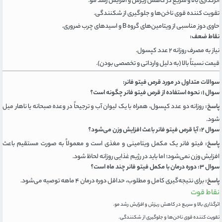
اثرگذاری بالا و سریع در کاهش ریزش و افزایش رشد مو.
تقویت کننده قوی ناخن‌ها و جلوگیری از شکنندگی.
حاوی دوز مناسبی از ویتامین‌های گروه B و اسیدهای چرب ضروری.
نقاط ضعف:
نیاز به مصرف روزانه ۲ عدد کپسول.
قیمت نسبتاً بالا (به دلیل وارداتی و تخصصی بودن).
سوالات متداول در مورد قرص فیتو فانر:
سوال ۱: نحوه استفاده از قرص فیتو فانر چگونه است؟
پاسخ:
روزانه دو عدد کپسول، همراه با یک لیوان آب و ترجیحاً در وعده صبحانه یا ناهار میل
شود.
سوال ۲: آیا قرص فیتو فانر باعث افزایش وزن می‌شود؟
پاسخ:
فیتو فانر یک مکمل ویتامینی و مغذی است و معمولاً به صورت مستقیم باعث
افزایش وزن نمی‌شود؛ اما باید در رژیم غذایی روزانه لحاظ شود.
سوال ۳: دوره درمان با مکمل فیتو فانر چند ماه است؟
پاسخ:
برای نتیجه‌گیری کامل و مطلوب، حداقل دوره درمان ۴ ماهه توصیه می‌شود.
نقاط قوت
اثرگذاری بالا و سریع در کاهش ریزش و افزایش رشد مو.
تقویت کننده قوی ناخن‌ها و جلوگیری از شکنندگی.