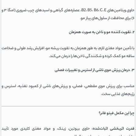
حاوی ویتامین‌های B2، B5، B6، C، E، عصاره‌های گیاهی و اسیدهای چرب ضروری (امگا ۳ و
۶) برای محافظت از سلول‌های پیاز مو.
۲. تقویت کننده مو و ناخن به صورت همزمان
با تأمین مواد مغذی لازم، به طور همزمان به تقویت ریشه مو، افزایش رشد طولی و ضخامت
ساقه مو کمک کرده و شکنندگی ناخن‌ها را درمان می‌کند.
۳. درمان ریزش موی ناشی از استرس و تغییرات فصلی
مناسب برای ریزش موی مقطعی، فصلی، و ریزش‌های ناشی از کمبود تغذیه، استرس و
رژیم‌های غذایی سخت.
چرا این مکمل فیتو فانر؟
قدرت اثربخشی اثبات‌شده:
حاوی بیوتین، زینک، و مواد مغذی کلیدی مورد تأیید