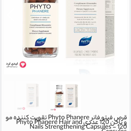
قرص فیتو فانر Phyto Phanere تقویت کننده مو
و ناخن 120 عددی
Phyto Phanere Hair and
Nails Strengthening Capsules - 120