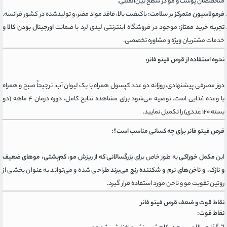
متخصصان پوست و مو در سطح بین‌المللی.
فرمولاسیون متمرکز بر سلامت:
باکیفیت بالا، فاقد مواد مضر، و تولیدشده در کشور فرانسه.
تجربه خرید ممتاز:
موجود در فروشگاه اینترنتی لیدی لرد با ضمانت
اورجینال بودن کالا
و
خدمات مشتریان ویژه و مشاوره تخصصی.
نحوه استفاده از قرص فیتو فانر:
دوز مصرفی پیشنهادی، روزانه دو عدد کپسول همراه با یک لیوان آب، ترجیحاً صبح و همراه
با وعده غذایی است. توصیه می‌شود برای مشاهده نتایج کامل، دوره درمان ۴ ماهه (دو
بسته ۱۲۰ عددی) را تکمیل نمایید.
قرص فیتو فانر برای چه کسانی مناسب است؟:
این
مکمل خوراکی
به طور خاص برای
بزرگسالانی که از ریزش مو، کم‌پشتی، موهای ضعیف
و نازک، و ناخن‌های نرم و شکننده رنج می‌برند
طراحی شده و می‌تواند به عنوان بخشی از
روتین تقویت مو و ناخن مورد استفاده قرار گیرد.
نقاط قوت و ضعف قرص فیتو فانر
نقاط قوت: