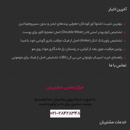
آخرین اخبار
بهترین شربت اشتها آور کودکان؛ معرفی برندهای ایمن و بدون سیپروهپتادین
تشخیص کرم پودر استی لادر (Double Wear) اصل؛ معجزه کاور برای پوست
تشخیص پاوربانک انکر (Anker) اصل از فیک؛ مراقب باتری گوشی خود باشید!
روتین مراقبت موی بعد از کراتین در زمستان؛ راز ماندگاری مواد روی مو
راهنمای خرید اسپیکر بلوتوثی جی بی ال (JBL)؛ تشخیص اصل از فیک برای مهمونی
تماس با ما
مرکز تماس مشتریان
به صورت شبانه روزی پشتیبان شما هستیم
رضایت مشتری برای ما در اولویت است
۰۲۱-۲۸۴۲۸۳۴۸
خدمات مشتریان