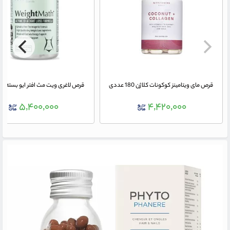
قرص مای ویتامینز کوکونات کلاژن 180 عددی
قرص لاغری ویت مث افتر ایو بسته 90 عددی
۵,۴۰۰,۰۰۰
۴,۴۲۰,۰۰۰