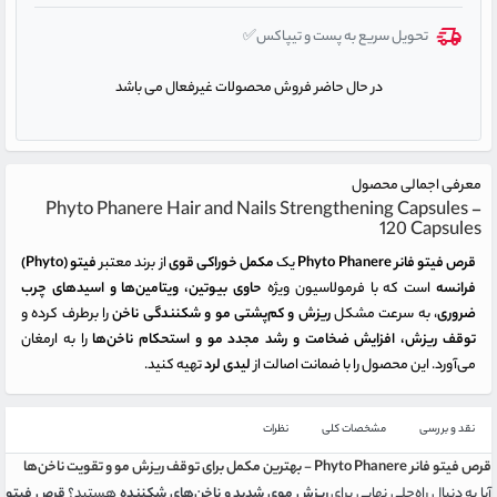
تحویل سریع به پست و تیپاکس✅
در حال حاضر فروش محصولات غیرفعال می باشد
معرفی اجمالی محصول
Phyto Phanere Hair and Nails Strengthening Capsules -
120 Capsules
قرص فیتو فانر Phyto Phanere
یک
مکمل خوراکی قوی
از برند معتبر
فیتو (Phyto)
فرانسه
است که با فرمولاسیون ویژه
حاوی بیوتین، ویتامین‌ها و اسیدهای چرب
ضروری
، به سرعت مشکل
ریزش و کم‌پشتی مو و شکنندگی ناخن
را برطرف کرده و
توقف ریزش، افزایش ضخامت و رشد مجدد مو و استحکام ناخن‌ها
را به ارمغان
می‌آورد. این محصول را با ضمانت اصالت از
لیدی لرد
تهیه کنید.
نقد و بررسی
مشخصات کلی
نظرات
قرص فیتو فانر Phyto Phanere
-
بهترین مکمل برای توقف ریزش مو و تقویت ناخن‌ها
آیا به دنبال راه‌حلی نهایی برای
ریزش موی شدید و ناخن‌های شکننده
هستید؟
قرص فیتو