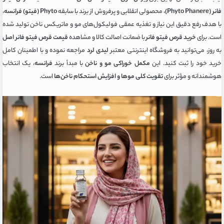
فانر (Phyto Phanere)
، محصولی انقلابی و پرفروش از برند با سابقه
Phyto (فیتو) فرانسه
،
با هدف رفع دقیق این نیاز و تغذیه عمقی فولیکول‌های مو و ماتریکس ناخن تولید شده
است. برای
خرید قرص فیتو فانر
با ضمانت اصالت کالا و مشاهده
قیمت قرص فیتو فانر اصل
به روز، می‌توانید به فروشگاه اینترنتی معتبر
لیدی لرد
مراجعه نموده و با اطمینان کامل
خرید خود را ثبت کنید. این
مکمل خوراکی مو و ناخن
با مبدأ برند
فرانسه
، یک انتخاب
هوشمندانه و مؤثر برای
تقویت کلی موها و افزایش استحکام ناخن‌ها
است.