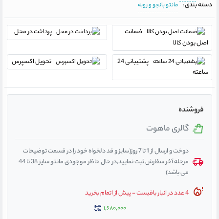
دسته بندی :
مانتو پانچو و رویه
ضمانت
پرداخت در محل
اصل بودن کالا
پشتیبانی 24
تحویل اکسپرس
ساعته
فروشنده
گالری ماهوت
دوخت و ارسال از 1 تا 7 روز(سایز و قد دلخواه خود را در قسمت توضیحات
مرحله آخر سفارش ثبت نمایید,در حال حاظر موجودی مانتو سایز 38 تا 44
می باشد)
4 عدد در انبار باقیست - پیش از اتمام بخرید
۱,۶۸۰,۰۰۰