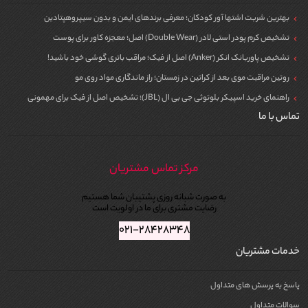
بهترین شربت اشتها آور کودکان؛ معرفی برندهای ایمن و بدون سیپروهپتادین
تشخیص کرم پودر استی لادر (Double Wear) اصل؛ معجزه کاور برای پوست
تشخیص پاوربانک انکر (Anker) اصل از فیک؛ مراقب باتری گوشی خود باشید!
روتین مراقبت موی بعد از کراتین در زمستان؛ راز ماندگاری مواد روی مو
راهنمای خرید اسپیکر بلوتوثی جی بی ال (JBL)؛ تشخیص اصل از فیک برای مهمونی
تماس با ما
مرکز تماس مشتریان
به صورت شبانه روزی پشتیبان شما هستیم
رضایت مشتری برای ما در اولویت است
۰۲۱-۲۸۴۲۸۳۴۸
خدمات مشتریان
پاسخ به پرسش های متداول
سوالات متداول