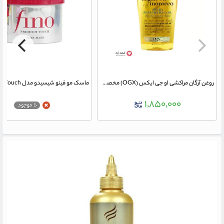
روغن آرگان مراکشی او جی ایکس (OGX) مخصوص موهای خشک و آسیب دیده
۱,۸۵۰,۰۰۰