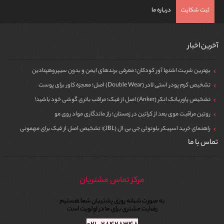
ثبت شکایت
درباره ما
آخرین اخبار
بهترین شربت اشتها آور کودکان؛ معرفی برندهای ایمن و بدون سیپروهپتادین
تشخیص کرم پودر استی لادر (Double Wear) اصل؛ معجزه کاور برای پوست
تشخیص پاوربانک انکر (Anker) اصل از فیک؛ مراقب باتری گوشی خود باشید!
روتین مراقبت موی بعد از کراتین در زمستان؛ راز ماندگاری مواد روی مو
راهنمای خرید اسپیکر بلوتوثی جی بی ال (JBL)؛ تشخیص اصل از فیک برای مهمونی
تماس با ما
مرکز تماس مشتریان
به صورت شبانه روزی پشتیبان شما هستیم
رضایت مشتری برای ما در اولویت است