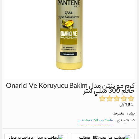
كرم مو پنتن مدل Onarici Ve Koruyucu Bakim
حجم 300 ميلي ليتر
5 از 1 رای
برند :
متفرقه
دسته بندی :
ماسک و حالت دهنده مو
ضمانت
پرداخت در محل