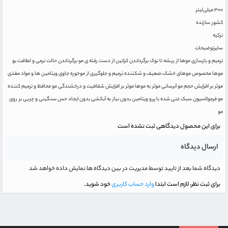
۳۰۰ میلی‌لیتر
کشور سازنده
ترکیه
سایرتوضیحات
ترمیم و بازسازی موها از ریشه تا نوک برگرداندن کراتین از دست رفته ی مو برگرداندن حالت نرمی و لطافت بو
موها مخصوص موهای خشک،ضعیف و شکننده ترمیم و جلوگیری از موخوره جاوی ویتامین ها و مواد مغذی
موثر بر افزایش حجم مو آبرسانی موثر به موها موثر بر افزایش شفافیت و درخشندگی مو محافظ و ترمیم کننده
مو فرمولاسیون سبک غنی شده با پرو ویتامین بدون نیاز به آبکشی بدون ایجاد حس سنگینی و چربی بر روی
مو
برای این محصول دیدگاهی ثبت نشده است
ارسال دیدگاه
دیدگاه شما بعد از تایید توسط مدیریت در بین دیدگاه ها نمایش داده خواهد شد
برای ثبت نظر، لازم است ابتدا
وارد حساب کاربری
خود شوید.