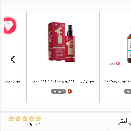
سرم مولتی پپتید پرپشت کننده و ضخیم کننده مو اوردینری
اسپری ترمیم کننده رولون مدل One Uniq حجم 150 میلی لیتر
5 از 1 رای