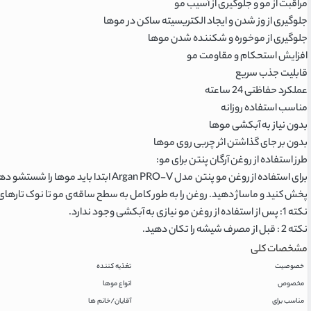
مراقبت از مو و جلوگیری از آسیب مو
جلوگیری از وز شدن و ایجاد الکتریسیته ساکن در موها
جلوگیری از موخوره و شکننده شدن موها
افزایش استحکام و مقاومت مو
قابلیت جذب سریع
عملکرد حفاظتی 24 ساعته
مناسب استفاده روزانه
بدون نیاز به آبکشی موها
بدون بر جای گذاشتن اثر چربی روی موها
طرز استفاده از روغن آرگان پنتن برای مو:
برای استفاده از روغن مو پنتن مدل RO-V
پخش کنید و ماساژ دهید. روغن را به طور کامل به سطح ساقه‌ی مو تا نوک تارهای م
نکته 1: پس از استفاده از روغن مو نیازی به آبکشی وجود ندارد.
نکته 2 : قبل از مصرف شیشه را تکان دهید.
مشخصات کلی
خصوصیت
تغذیه کننده
مخصوص
انواع موها
مناسب برای
آقایان/خانم ها