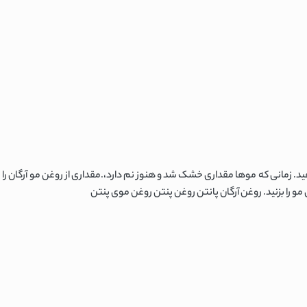
Argan P ابتدا باید موها را شستشو دهید. زمانی که موها مقداری خشک شد و هنوز نم دارد،.مقداری از روغن مو آ
و را بزنید. روغن آرگان پانتن روغن پنتن روغن موی پنتن