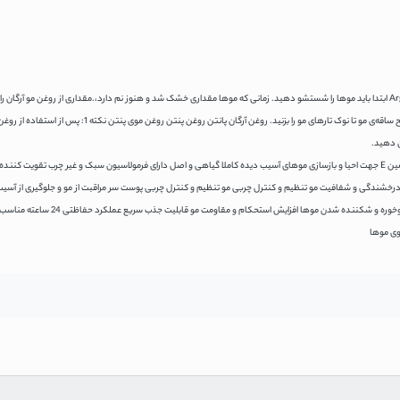
برای استفاده از روغن مو پنتن مدل Argan PRO-V ابتدا باید موها را شستشو دهید. زمانی که موها مقداری خشک شد و هنوز نم دارد،.مقداری از روغن م
کنید و ماساژ دهید. روغن را به طور کامل به سطح ساقه‌ی مو تا نوک تارهای مو را بزنید. روغن آرگان
دارای ترکیب روغن آرگان و پرو ویتامین دارای ویتامین E جهت احیا و بازسازی موهای آسیب دیده کاملا گیاهی و اصل دارای فرمولاسیون سبک و غیر چرب تقوی
و درخشندگی و شفافیت مو تنظیم و کنترل چربی مو تنظیم و کنترل چربی پوست سر مراقبت از مو و جلوگیری از آسیب
و ایجاد الکتریسیته ساکن در موها جلوگیری از موخوره و شکننده ش
وی موها