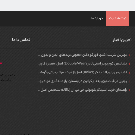
ثبت شکایت
درباره ما
آخرین اخبار
تماس با ما
بهترین شربت اشتها آور کودکان؛ معرفی برندهای ایمن و بدون سیپروهپتادین
مر
تشخیص کرم پودر استی لادر (Double Wear) اصل؛ معجزه کاور برای پوست
تشخیص پاوربانک انکر (Anker) اصل از فیک؛ مراقب باتری گوشی خود باشید!
به صورت ش
رضایت م
روتین مراقبت موی بعد از کراتین در زمستان؛ راز ماندگاری مواد روی مو
راهنمای خرید اسپیکر بلوتوثی جی بی ال (JBL)؛ تشخیص اصل از فیک برای مهمونی