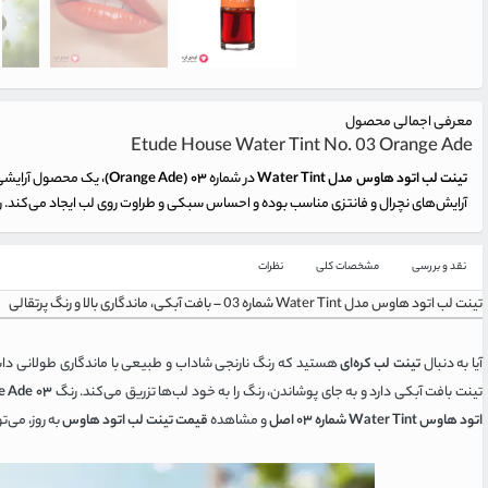
معرفی اجمالی محصول
Etude House Water Tint No. 03 Orange Ade
تینت لب اتود هاوس مدل Water Tint
در شماره
۰۳ (Orange Ade)
، یک محصول آرایشی 
آرایش‌های نچرال و فانتزی مناسب بوده و احساس سبکی و طراوت روی لب ایجاد می‌کند. رنگ ن
نقد و بررسی
مشخصات کلی
نظرات
تینت لب اتود هاوس مدل Water Tint شماره 03 – بافت آبکی، ماندگاری بالا و رنگ پرتقالی
آیا به دنبال
تینت لب کره‌ای
هستید که رنگ نارنجی شاداب و طبیعی با ماندگاری طولانی دا
تینت بافت آبکی دارد و به جای پوشاندن، رنگ را به خود لب‌ها تزریق می‌کند. رنگ
۰۳ Orange Ade
اتود هاوس Water Tint شماره ۰۳ اصل
و مشاهده
قیمت تینت لب اتود هاوس
به روز، می‌ت