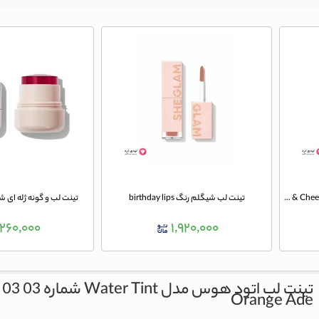
تینت لب و گونه میوه ای شیگلم مدل For The Flush Lip & Cheek رنگ CHERRY PICKED
تینت لب شیگلم رنگ birthday lips
تینت لب و گونه ژله ای شیگ
,۲۶۰,۰۰۰
۱,۹۲۰,۰۰۰
تینت لب اتود هوس مدل Water Tint شماره 03
 03
Orange Ade