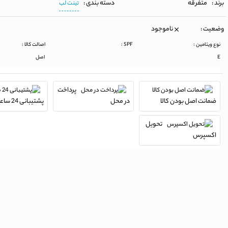
برند :
متفرقه
دسته بندی :
تینت لب
وضعیت :
ناموجود
نوع ویتامین :
SPF :
اصالت کالا :
E
اصل
پرداخت
ضمانت اصل بودن کالا
در محل
پشتیبانی 24 ساعته
تحویل
اکسپرس