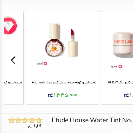
لم رنگ AHOY
تینت لب و گونه میوه ای شیگلم مدل For The Flush Lip & Cheek رنگ grapefruit
۰
۱,۳۳۵,۰۰۰
۱
Etude House Water Tint No.
5 از 1 رای