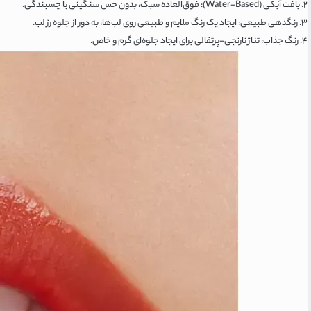
۲. بافت آبکی (Water-Based): فوق‌العاده سبک، بدون حس سنگینی یا چسبندگی.
۳. رنگدهی طبیعی: ایجاد یک رنگ ملایم و طبیعی روی لب‌ها، به دور از جلوه رژ لب.
۴. رنگ جذاب: تناژ نارنجی-پرتقالی برای ایجاد جلوه‌ای گرم و خاص.