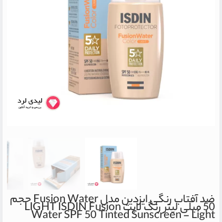
ضد آفتاب رنگی ایزدین مدل Fusion Water حجم
50 میلی لیتر رنگ لایت LIGHT
ISDIN Fusion
Water SPF 50 Tinted Sunscreen - Light