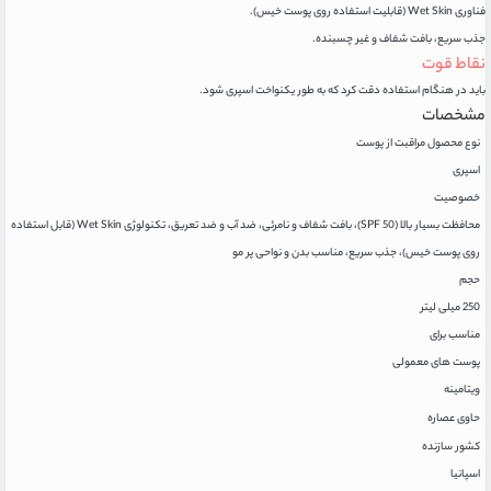
فناوری Wet Skin (قابلیت استفاده روی پوست خیس).
جذب سریع، بافت شفاف و غیر چسبنده.
نقاط قوت
باید در هنگام استفاده دقت کرد که به طور یکنواخت اسپری شود.
مشخصات
نوع محصول مراقبت از پوست
اسپری
خصوصیت
محافظت بسیار بالا (SPF 50)، بافت شفاف و نامرئی، ضد آب و ضد تعریق، تکنولوژی Wet Skin (قابل استفاده
روی پوست خیس)، جذب سریع، مناسب بدن و نواحی پر مو
حجم
250 میلی لیتر
مناسب برای
پوست های معمولی
ویتامینه
حاوی عصاره
کشور سازنده
اسپانیا