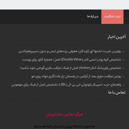
ثبت شکایت
درباره ما
آخرین اخبار
بهترین شربت اشتها آور کودکان؛ معرفی برندهای ایمن و بدون سیپروهپتادین
تشخیص کرم پودر استی لادر (Double Wear) اصل؛ معجزه کاور برای پوست
تشخیص پاوربانک انکر (Anker) اصل از فیک؛ مراقب باتری گوشی خود باشید!
روتین مراقبت موی بعد از کراتین در زمستان؛ راز ماندگاری مواد روی مو
راهنمای خرید اسپیکر بلوتوثی جی بی ال (JBL)؛ تشخیص اصل از فیک برای مهمونی
تماس با ما
مرکز تماس مشتریان
به صورت شبانه روزی پشتیبان شما هستیم