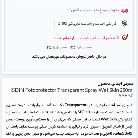
تحویل سریع به پست و تیپاکس✅
2 عدد در انبار باقیست - پیش از اتمام بخرید
۲,۱۶۰,۰۰۰
۲,۴۰۰,۰۰۰
در حال حاضر فروش محصولات غیرفعال می باشد
معرفی اجمالی محصول
ISDIN Fotoprotector Transparent Spray Wet Skin 250ml
SPF 50
اسپری ضد آفتاب ایزدین مدل Transparent
یک ضد آفتاب نوآورانه با فرمت اسپری
است که محافظت بسیار بالا
SPF 50
را ارائه می‌دهد. نقطه قوت اصلی این محصول،
تکنولوژی Wet Skin
است؛ به این معنی که می‌توان آن را
مستقیماً روی پوست خیس
(پس از شنا یا تعریق) اسپری کرد و نیازی به خشک کردن قبلی پوست ندارد. بافت آن
کاملاً
شفاف، نامرئی و ضد آب
بوده، به سرعت جذب می‌شود و هیچ حس چربی یا لک