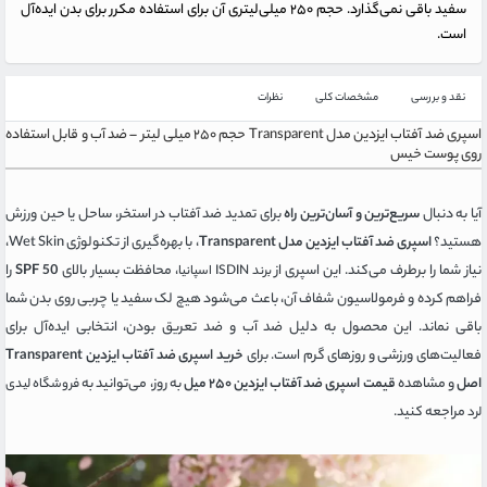
سفید باقی نمی‌گذارد. حجم ۲۵۰ میلی‌لیتری آن برای استفاده مکرر برای بدن ایده‌آل
است.
نقد و بررسی
مشخصات کلی
نظرات
اسپری ضد آفتاب ایزدین مدل Transparent حجم ۲۵۰ میلی لیتر – ضد آب و قابل استفاده
روی پوست خیس
آیا به دنبال
سریع‌ترین و آسان‌ترین راه
برای تمدید ضد آفتاب در استخر، ساحل یا حین ورزش
هستید؟
اسپری ضد آفتاب ایزدین مدل Transparent
، با بهره‌گیری از تکنولوژی Wet Skin،
نیاز شما را برطرف می‌کند. این اسپری از
، محافظت بسیار بالای
SPF 50
را
برند ISDIN اسپانیا
فراهم کرده و فرمولاسیون شفاف آن، باعث می‌شود هیچ لک سفید یا چربی روی بدن شما
باقی نماند. این محصول به دلیل ضد آب و ضد تعریق بودن، انتخابی ایده‌آل برای
فعالیت‌های ورزشی و روزهای گرم است. برای
خرید اسپری ضد آفتاب ایزدین Transparent
اصل
و مشاهده
قیمت اسپری ضد آفتاب ایزدین ۲۵۰ میل
به روز، می‌توانید به
فروشگاه لیدی
مراجعه کنید.
لرد