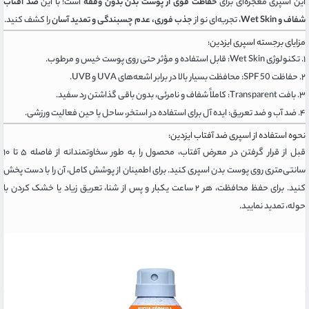
این اسپری معجزه‌ای برای
حفاظت قوی از پوست بدن بدون وقفه
است! با این
ضد آفتاب
شفاف و Wet Skin
، تجربه‌ای نو از
جذب فوری، عدم چسبندگی و تمدید آسان
را کشف کنید.
مزایای برجسته اسپری ایزدین:
۱. تکنولوژی Wet Skin: قابل استفاده و مؤثر حتی روی پوست خیس و مرطوب.
۲. حفاظت SPF 50: محافظت بسیار بالا در برابر اشعه‌های UVA و UVB.
۳. بافت Transparent: کاملاً شفاف و نامرئی، بدون باقی گذاشتن رد سفید.
۴. ضد آب و ضد تعریق: ایده آل برای استفاده در استخر، ساحل یا حین فعالیت ورزشی.
نحوه استفاده از اسپری ضد آفتاب ایزدین:
قبل از قرار گرفتن در معرض آفتاب، محصول را به طور سخاوتمندانه از فاصله ۵ تا ۱۰
سانتی‌متری روی پوست بدن اسپری کنید. برای اطمینان از پوشش کامل، آن را با دست پخش
کنید. برای حفظ محافظت، هر ۲ ساعت یکبار و پس از شنا، تعریق زیاد یا خشک کردن با
حوله، تمدید نمایید.