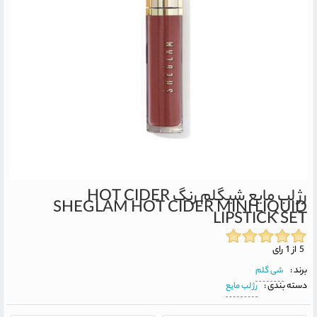
رژ لب مایع شیگلم رنگ HOT CIDER
SHEGLAM HOT CIDER MINI LIQUID
LIPSTICK SET
5 از 1 رای
برند :
شی گلم
دسته بندی :
رژ لب مایع