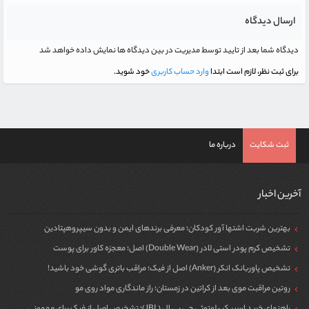
ارسال دیدگاه
دیدگاه شما بعد از تایید توسط مدیریت در بین دیدگاه ها نمایش داده خواهد شد
برای ثبت نظر، لازم است ابتدا
وارد حساب کاربری
خود شوید.
ثبت شکایت
درباره ما
آخرین اخبار
بهترین شربت اشتها آور کودکان؛ معرفی برندهای ایمن و بدون سیپروهپتادین
تشخیص کرم پودر استی لادر (Double Wear) اصل؛ معجزه کاور برای پوست
تشخیص پاوربانک انکر (Anker) اصل از فیک؛ مراقب باتری گوشی خود باشید!
روتین مراقبت موی بعد از کراتین در زمستان؛ راز ماندگاری مواد روی مو