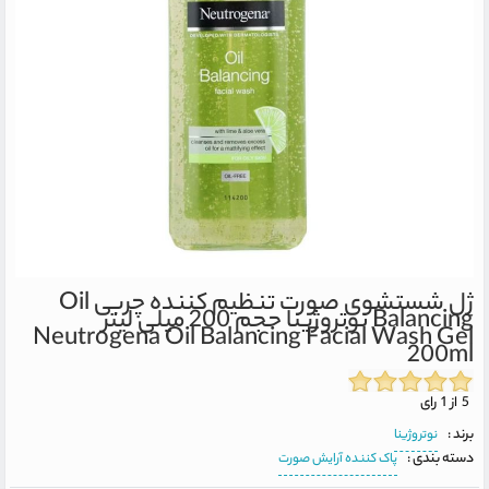
ژل شستشوی صورت تنظیم کننده چربی Oil
Balancing نوتروژینا حجم 200 میلی لیتر
Neutrogena Oil Balancing Facial Wash Gel
200ml
5 از 1 رای
برند :
نوتروژینا
دسته بندی :
پاک کننده آرایش صورت