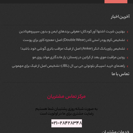
آخرین اخبار
بهترین شربت اشتها آور کودکان؛ معرفی برندهای ایمن و بدون سیپروهپتادین
تشخیص کرم پودر استی لادر (Double Wear) اصل؛ معجزه کاور برای پوست
تشخیص پاوربانک انکر (Anker) اصل از فیک؛ مراقب باتری گوشی خود باشید!
روتین مراقبت موی بعد از کراتین در زمستان؛ راز ماندگاری مواد روی مو
راهنمای خرید اسپیکر بلوتوثی جی بی ال (JBL)؛ تشخیص اصل از فیک برای مهمونی
تماس با ما
مرکز تماس مشتریان
به صورت شبانه روزی پشتیبان شما هستیم
رضایت مشتری برای ما در اولویت است
۰۲۱-۲۸۴۲۸۳۴۸
خدمات مشتریان