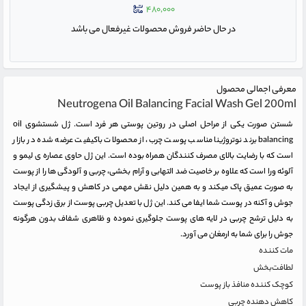
۴۸۰,۰۰۰
در حال حاضر فروش محصولات غیرفعال می باشد
معرفی اجمالی محصول
Neutrogena Oil Balancing Facial Wash Gel 200ml
شستن صورت یکی از مراحل اصلی در روتین پوستی هر فرد است. ژل شستشوی oil
balancing برند نوتروژینا مناسب پوست چرب، از محصولات باکیفیت عرضه شده در بازار
است که با رضایت بالای مصرف کنندگان همراه بوده است. این ژل حاوی عصاره ی لیمو و
آلوئه ورا است که علاوه بر خاصیت ضد التهابی و آرام بخشی، چربی و آلودگی ها را از پوست
به صورت عمیق پاک میکند و به همین دلیل نقش مهمی در کاهش و پیشگیری از ایجاد
جوش و آکنه در پوست شما ایفا می کند. این ژل با تعدیل چربی پوست از برق زدگی پوست
به دلیل ترشح چربی در لایه های پوست جلوگیری نموده و ظاهری شفاف بدون هرگونه
جوش را برای شما به ارمغان می آورد.
مات کننده
لطافت‌بخش
کوچک کننده منافذ باز پوست
کاهش دهنده چربی