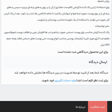
روش مصرف
برای استفاده از این پاک کننده آرایشی کافیست مقداری از آن را بر روی پدهای پنبه ای بریزید.سپس پدهای
پنبه ای را بر روی پوست صورت؛چشمها و لبهایتان بکشید تا تمام ناخالصی ها جذب پد شود. بعد از پاک کردن
کل صورت می توانید با استفاده از یک شوینده مناسب پوستتان را بشویید.
سایر توضیحات
پاک کننده آرایش مناسب برای پوست حساس صورت چشم و لب ها افزایش نرمی و لطافت پوست فرمولاسیون
ملایم ضد آلرژی مورد تایید آزمایشات پوستی مناسب انواع پوست حتی پوست های حساس فاقد رایحه حجم
200 میل
برای این محصول دیدگاهی ثبت نشده است
ارسال دیدگاه
دیدگاه شما بعد از تایید توسط مدیریت در بین دیدگاه ها نمایش داده خواهد شد
برای ثبت نظر، لازم است ابتدا
وارد حساب کاربری
خود شوید.
ثبت شکایت
درباره ما