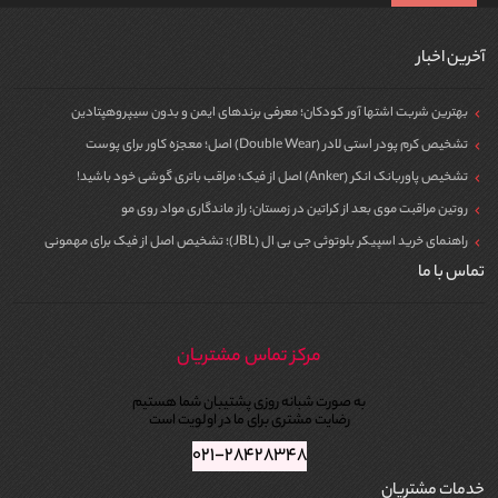
آخرین اخبار
بهترین شربت اشتها آور کودکان؛ معرفی برندهای ایمن و بدون سیپروهپتادین
تشخیص کرم پودر استی لادر (Double Wear) اصل؛ معجزه کاور برای پوست
تشخیص پاوربانک انکر (Anker) اصل از فیک؛ مراقب باتری گوشی خود باشید!
روتین مراقبت موی بعد از کراتین در زمستان؛ راز ماندگاری مواد روی مو
راهنمای خرید اسپیکر بلوتوثی جی بی ال (JBL)؛ تشخیص اصل از فیک برای مهمونی
تماس با ما
مرکز تماس مشتریان
به صورت شبانه روزی پشتیبان شما هستیم
رضایت مشتری برای ما در اولویت است
۰۲۱-۲۸۴۲۸۳۴۸
خدمات مشتریان