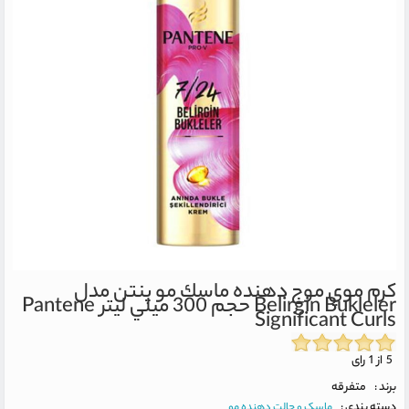
كرم موي موج دهنده ماسك مو پنتن مدل
Belirgin Bukleler حجم 300 ميلي ليتر
Pantene
Significant Curls
5 از 1 رای
برند :
متفرقه
دسته بندی :
ماسک و حالت دهنده مو