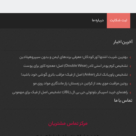
ثبت شکایت
درباره ما
آخرین اخبار
بهترین شربت اشتها آور کودکان؛ معرفی برندهای ایمن و بدون سیپروهپتادین
تشخیص کرم پودر استی لادر (Double Wear) اصل؛ معجزه کاور برای پوست
تشخیص پاوربانک انکر (Anker) اصل از فیک؛ مراقب باتری گوشی خود باشید!
روتین مراقبت موی بعد از کراتین در زمستان؛ راز ماندگاری مواد روی مو
راهنمای خرید اسپیکر بلوتوثی جی بی ال (JBL)؛ تشخیص اصل از فیک برای مهمونی
تماس با ما
مرکز تماس مشتریان