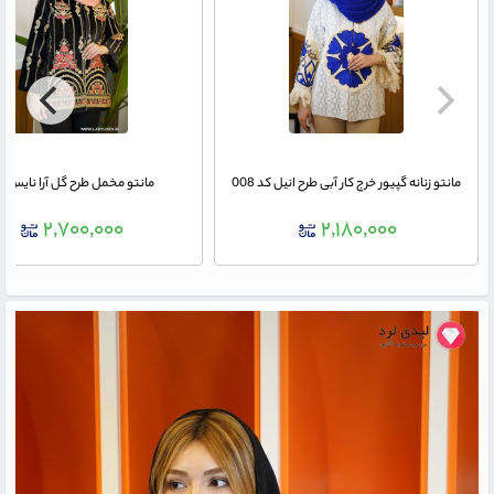
مانتو زنانه گپیور خرج کار آبی طرح انیل کد 008
مانتو مخمل طرح گل آرا نایس م
۲,۷۰۰,۰۰۰
۲,۱۸۰,۰۰۰