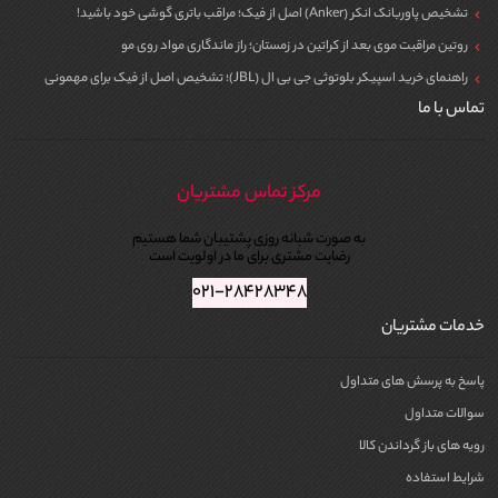
تشخیص پاوربانک انکر (Anker) اصل از فیک؛ مراقب باتری گوشی خود باشید!
روتین مراقبت موی بعد از کراتین در زمستان؛ راز ماندگاری مواد روی مو
راهنمای خرید اسپیکر بلوتوثی جی بی ال (JBL)؛ تشخیص اصل از فیک برای مهمونی
تماس با ما
مرکز تماس مشتریان
به صورت شبانه روزی پشتیبان شما هستیم
رضایت مشتری برای ما در اولویت است
۰۲۱-۲۸۴۲۸۳۴۸
خدمات مشتریان
پاسخ به پرسش های متداول
سوالات متداول
رویه های باز گرداندن کالا
شرایط استفاده