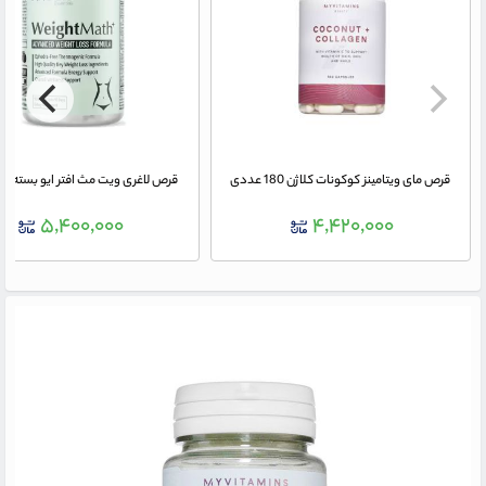
قرص مای ویتامینز کوکونات کلاژن 180 عددی
قرص لاغری ویت مث افتر ایو بسته 90 عددی
۵,۴۰۰,۰۰۰
۴,۴۲۰,۰۰۰