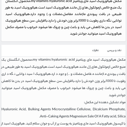
مکمل هیالورونیک اسید مای ویتامینز my vitamins hyaluronic acid،محصول انگلستان
یک منبع خالص ازمولکول های ژل مانند هیالورونیک اسید است.هیالورونیک اسید به طور
طبیعی در بافت پیوندی ما(مانند مفاصل،عضلات و..) وجود دارد،هیالورونیک اسید
توانایی نگه داری رطوبت تا 1000برابر وزن خودش را دارد،باافزایش سن سطح هیالورونیک
اسید در بدن ما کاهش می یابد و باعث چین و چروک ها میشود خبرخوب با مصرف مکمل
هیالورونیک اسید میتوانید جوانتر شوید
نقد و بررسی
نظرات
مکمل هیالورونیک اسید مای ویتامینز my vitamins hyaluronic acid،محصول انگلستان یک
منبع خالص ازمولکول های ژل مانند هیالورونیک اسید است.هیالورونیک اسید به طور طبیعی در
بافت پیوندی ما(مانند مفاصل،عضلات و..) وجود دارد،هیالورونیک اسید توانایی نگه داری
رطوبت تا 1000برابر وزن خودش را دارد،باافزایش سن سطح هیالورونیک اسید در بدن ما کاهش
می یابد و باعث چین و چروک ها میشود خبرخوب با مصرف مکمل هیالورونیک اسید میتوانید
جوانتر شوید
مواد تشکیل دهنده این مکمل:
Hyaluronic Acid, Bulking Agents Microcrystalline Cellulose, Dicalcium Phosphate,
Anti-Caking Agents Magnesium Sale Of A Fatty acid, Silica.
با کپسـول هیالورونیک اسید مای ویتامینز به پوست پر از آب و جوان سلام کنید. هیالورنیک اسید از