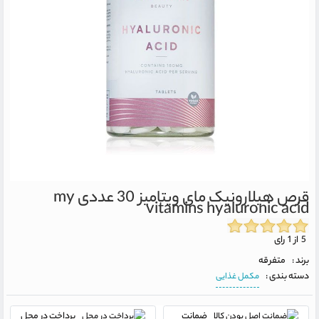
قرص هیلارونیک مای ویتامیز 30 عددی
my
vitamins hyaluronic acid
5 از 1 رای
برند :
متفرقه
دسته بندی :
مکمل غذایی
ضمانت
پرداخت در محل