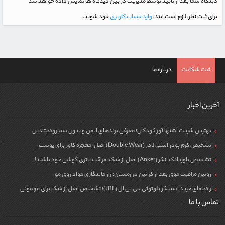
دیدگاه شما بعد از تایید توسط مدیریت در بین دیدگاه ها نمایش داده خواهد شد
برای ثبت نظر، لازم است ابتدا
وارد حساب کاربری
خود شوید.
ثبت شکایت
درباره ما
آخرین اخبار
بهترین شربت اشتها آور کودکان؛ معرفی برندهای ایمن و بدون سیپروهپتادین
تشخیص کرم پودر استی لادر (Double Wear) اصل؛ معجزه کاور برای پوست
تشخیص پاوربانک انکر (Anker) اصل از فیک؛ مراقب باتری گوشی خود باشید!
روتین مراقبت موی بعد از کراتین در زمستان؛ راز ماندگاری مواد روی مو
راهنمای خرید اسپیکر بلوتوثی جی بی ال (JBL)؛ تشخیص اصل از فیک برای مهمونی
تماس با ما