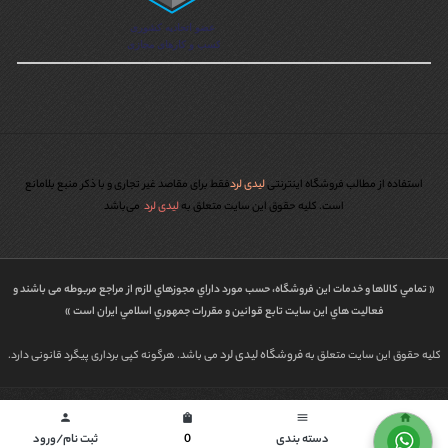
استفاده از مطالب فروشگاه اینترنتی
لیدی لرد
فقط برای مقاصد غیر تجاری و با ذکر منبع بلامانع
است. کليه حقوق اين سايت متعلق به
لیدی لرد
می‌باشد
« تمامي كالاها و خدمات اين فروشگاه، حسب مورد داراي مجوزهاي لازم از مراجع مربوطه می باشند و
فعاليت هاي اين سايت تابع قوانين و مقررات جمهوري اسلامي ايران است »
فروشگاه لیدی لرد
کلیه حقوق این سایت متعلق به
می باشد. هرگونه کپی برداری پیگرد قانونی دارد.
طراحی شده توسط | پاورگراف
person
shopping_bag
menu
home
خانه
دسته بندی
0
ثبت نام/ورود