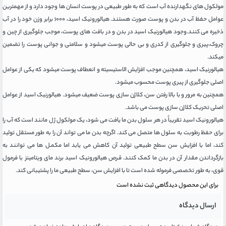
مولکول های نگهدارنده آب است که به طور طبیعی در پوست انسان ها وجود دارد و از مهمترین
عوامل حفظ آب در بدن و پوست صورت هستند. هیالورونیک اسید، ۱۰۰۰ برابر وزن خود را در آب
ذخیره می کنند.وجود هیالورنیک اسید در بدن و در بافت های پوست، موجب جلوگیری از چین و
چروک،پیری و جلوگیری از کدری و بی حالی پوست میشود و سلامتی و جوانی پوست را تضمین
میکند.
هیالورنیک اسید، همچنین موجب افزایش الاستیسیته و انعطاف پوست میشود که یکی از عوامل
اصلی جلوگیری از پیری پوست محسوب میشود.
همچنین به مرور و با بالا رفتن سن، کلاژن سازی پوست ضعیف میشود. هیالورنیک اسید از عوامل
اصلی تحریک کلاژن سازی پوست می باشد.
هیالورونیک اسید تقریباً در هر سلول بدن ما یافت می شود، یک مولکول ژل مانند است که آب را
برای حفظ رطوبت به سلول ها متصل می کند. اگرچه بدن ما می تواند آن را به طور مستقل تولید
کند، اما با افزایش سن سطح طبیعی تولید آن کاهش می یابد اما مکمـل ها می توانند به
بازگرداندن مقدار آن در بدن ما کمک کنند. قـرص هیالورونیک اسید برند مای ویتامینز با فرمول
قوی، به طور تخصصی فرموله شده است تا با افزایش سن، سطح طبیعی ما را پشتیبانی کند.
برای این محصول دیدگاهی ثبت نشده است
ارسال دیدگاه