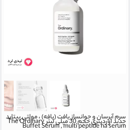
سرم آبرسان و جوانساز بافت (بافه) ، مولتی پپتاید
جدید اوردینری حجم 30 میلی لیتر
The Ordinary
Buffet Serum , multi peptide ha serum