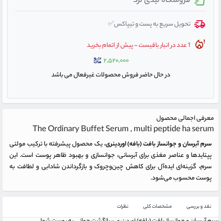
فروشگاه لیدی لرد
تحویل سریع به پست و تیپاکس✅
1 عدد در انبار باقیست - پیش از اتمام بخرید
۲,۵۲۰,۰۰۰
در حال حاضر فروش محصولات غیرفعال می باشد
معرفی اجمالی محصول
The Ordinary Buffet Serum , multi peptide ha serum
سرم آبرسان و جوانساز بافت (بافه) اوردینری
، یک محصول پیشرفته با ترکیب مولتی
پپتایدها و عناصر مغذی برای آبرسانی، جوانسازی و بهبود ظاهر پوست است. این
سرم، گزینه‌ای ایده‌آل برای کاهش چین‌وچروک و بازگرداندن شادابی و لطافت به
پوست محسوب می‌شود.
نقد و بررسی
مشخصات کلی
نظرات