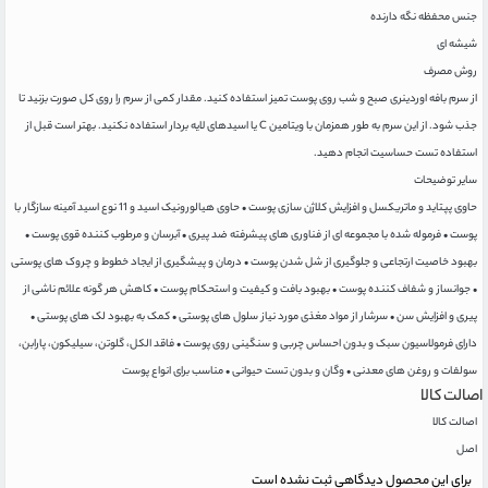
جنس محفظه نگه دارنده
شیشه ای
روش مصرف
از سرم بافه اوردینری صبح و شب روی پوست تمیز استفاده کنید. مقدار کمی از سرم را روی کل صورت بزنید تا
جذب شود. از این سرم به طور همزمان با ویتامین C یا اسیدهای لایه بردار استفاده نکنید. بهتر است قبل از
استفاده تست حساسیت انجام دهید.
سایر توضیحات
حاوی پپتاید و ماتریکسل و افزایش کلاژن سازی پوست • حاوی هیالورونیک اسید و 11 نوع اسید آمینه سازگار با
پوست • فرموله شده با مجموعه ای از فناوری های پیشرفته ضد پیری • آبرسان و مرطوب کننده قوی پوست •
بهبود خاصیت ارتجاعی و جلوگیری از شل شدن پوست • درمان و پیشگیری از ایجاد خطوط و چروک های پوستی
• جوانساز و شفاف کننده پوست • بهبود بافت و کیفیت و استحکام پوست • کاهش هر گونه علائم ناشی از
پیری و افزایش سن • سرشار از مواد مغذی مورد نیاز سلول های پوستی • کمک به بهبود لک های پوستی •
دارای فرمولاسیون سبک و بدون احساس چربی و سنگینی روی پوست • فاقد الکل، گلوتن، سیلیکون، پارابن،
سولفات و روغن های معدنی • وگان و بدون تست حیوانی • مناسب برای انواع پوست
اصالت کالا
اصالت کالا
اصل
برای این محصول دیدگاهی ثبت نشده است