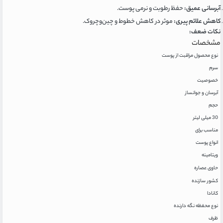
آبرسانی عمیق:
حفظ رطوبت و نرمی پوست.
کاهش علائم پیری:
موثر در کاهش خطوط و چین‌وچروک.
نکات ضعف:
مشخصات
نوع محصول مراقبت از پوست
سرم
خصوصیت
آبرسان و جوانساز
حجم
30 میلی لیتر
مناسب برای
انواع پوست
ویتامینه
حاوی عصاره
کشور سازنده
کانادا
نوع محفظه نگه دارنده
ظرف