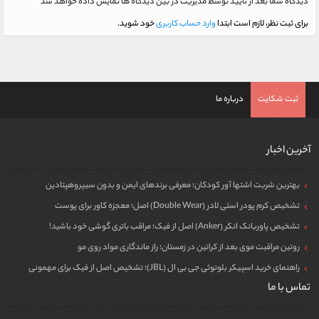
دیدگاه شما بعد از تایید توسط مدیریت در بین دیدگاه ها نمایش داده خواهد شد
برای ثبت نظر، لازم است ابتدا
وارد حساب کاربری
خود شوید.
ثبت شکایت
درباره ما
آخرین اخبار
بهترین شربت اشتها آور کودکان؛ معرفی برندهای ایمن و بدون سیپروهپتادین
تشخیص کرم پودر استی لادر (Double Wear) اصل؛ معجزه کاور برای پوست
تشخیص پاوربانک انکر (Anker) اصل از فیک؛ مراقب باتری گوشی خود باشید!
روتین مراقبت موی بعد از کراتین در زمستان؛ راز ماندگاری مواد روی مو
راهنمای خرید اسپیکر بلوتوثی جی بی ال (JBL)؛ تشخیص اصل از فیک برای مهمونی
تماس با ما