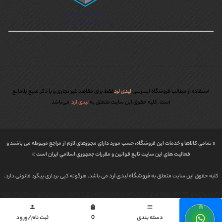
استفاده از مطالب فروشگاه اینترنتی
لیدی لرد
فقط برای مقاصد غیر تجاری و با ذکر منبع بلامانع
است. کليه حقوق اين سايت متعلق به
لیدی لرد
می‌باشد
« تمامي كالاها و خدمات اين فروشگاه، حسب مورد داراي مجوزهاي لازم از مراجع مربوطه می باشند و
فعاليت هاي اين سايت تابع قوانين و مقررات جمهوري اسلامي ايران است »
فروشگاه لیدی لرد
کلیه حقوق این سایت متعلق به
می باشد. هرگونه کپی برداری پیگرد قانونی دارد.
طراحی شده توسط | پاورگراف
person
shopping_bag
menu
home
خانه
دسته بندی
0
ثبت نام/ورود