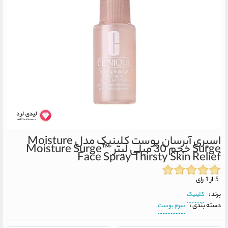
اسپری آبرسان پوست کلینیک مدل Moisture
Surge حجم 30 میلی لیتر
Moisture Surge™
Face Spray Thirsty Skin Relief
5 از 1 رای
برند :
کلینیک
دسته بندی :
سرم پوست