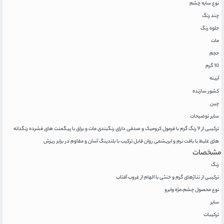
نوع سایه چشم
چند رنگ
جلوه رنگ
مات
حجم
10 گرم
آیینه
کشور سازنده
چین
سایر توضیحات
ترکیبی از 9 رنگ گرم با فرمول کرومیک و صدفی دارای رنگبندی مات و براق با پیگمنت های فشرده رنگدانه
های غلیظ با بافت نرم و ابریشمی روان قابل ترکیب با بلندینگ آسان و مقاوم در برابر ریزش
مشخصات
رنگ
ترکیبی از تناژهای گرم و خنثی با الهام از غروب آفتاب
نوع محصول چشم،مژه وابرو
سایر
ترکیبات