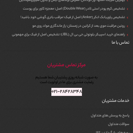
بهترین شربت اشتها آور کودکان؛ معرفی برندهای ایمن و بدون سیپروهپتادین
تشخیص کرم پودر استی لادر (Double Wear) اصل؛ معجزه کاور برای پوست
تشخیص پاوربانک انکر (Anker) اصل از فیک؛ مراقب باتری گوشی خود باشید!
روتین مراقبت موی بعد از کراتین در زمستان؛ راز ماندگاری مواد روی مو
راهنمای خرید اسپیکر بلوتوثی جی بی ال (JBL)؛ تشخیص اصل از فیک برای مهمونی
تماس با ما
مرکز تماس مشتریان
به صورت شبانه روزی پشتیبان شما هستیم
رضایت مشتری برای ما در اولویت است
۰۲۱-۲۸۴۲۸۳۴۸
خدمات مشتریان
پاسخ به پرسش های متداول
سوالات متداول