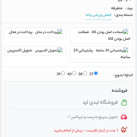
برند :
متفرقه
دسته بندی :
کفش ورزشی زنانه
ضمانت
پرداخت در محل
اصل بودن کالا
پشتیبانی 24
تحویل اکسپرس
ساعته
39
40
38
37
اندازه/تنوع :
فروشنده
فروشگاه لیدی لرد
تحویل سریع به پست و تیپاکس✅
1 عدد در انبار باقیست - پیش از اتمام بخرید