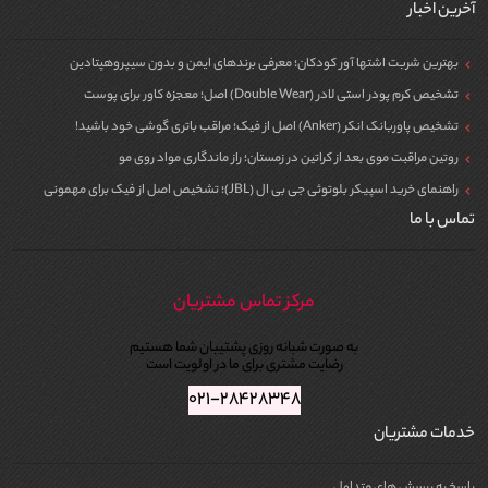
آخرین اخبار
بهترین شربت اشتها آور کودکان؛ معرفی برندهای ایمن و بدون سیپروهپتادین
تشخیص کرم پودر استی لادر (Double Wear) اصل؛ معجزه کاور برای پوست
تشخیص پاوربانک انکر (Anker) اصل از فیک؛ مراقب باتری گوشی خود باشید!
روتین مراقبت موی بعد از کراتین در زمستان؛ راز ماندگاری مواد روی مو
راهنمای خرید اسپیکر بلوتوثی جی بی ال (JBL)؛ تشخیص اصل از فیک برای مهمونی
تماس با ما
مرکز تماس مشتریان
به صورت شبانه روزی پشتیبان شما هستیم
رضایت مشتری برای ما در اولویت است
۰۲۱-۲۸۴۲۸۳۴۸
خدمات مشتریان
پاسخ به پرسش های متداول