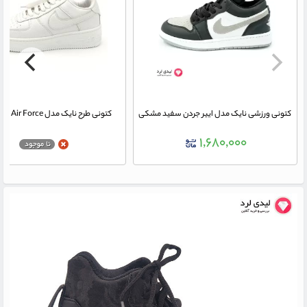
کتونی ورزشی نایک مدل اییر جردن سفید مشکی
کتونی طرح نایک مدل Air Force رنگ سفید
۱,۶۸۰,۰۰۰