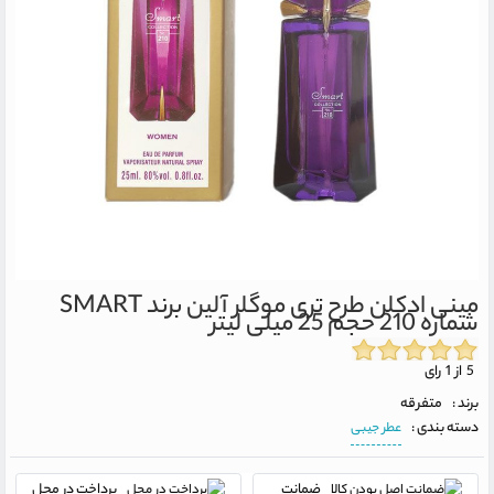
مینی ادکلن طرح تری موگلر آلین برند SMART
شماره 210 حجم 25 میلی لیتر
5 از 1 رای
برند :
متفرقه
دسته بندی :
عطر جیبی
ضمانت
پرداخت در محل