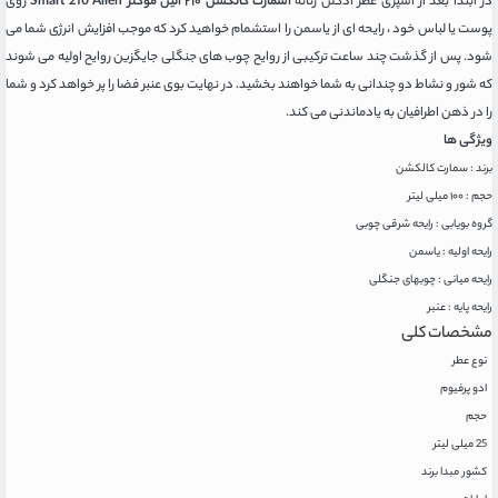
در ابتدا بعد از اسپری عطر ادکلن زنانه
اسمارت کالکشن ۲۱۰ الین موگلر Smart 210 Alien
روی
پوست یا لباس خود ، رایحه ای از یاسمن را استشمام خواهید کرد که موجب افزایش انرژی شما می
شود. پس از گذشت چند ساعت ترکیبی از روایح چوب های جنگلی جایگزین روایح اولیه می شوند
که شور و نشاط دو چندانی به شما خواهند بخشید. در نهایت بوی عنبر فضا را پر خواهد کرد و شما
را در ذهن اطرافیان به یادماندنی می کند.
ویژگی ها
برند : سمارت کالکشن
حجم : ۱۰۰ میلی لیتر
گروه بویابی : رایحه شرقی چوبی
رایحه اولیه : یاسمن
رایحه میانی : چوبهای جنگلی
رایحه پایه : عنبر
مشخصات کلی
نوع عطر
ادو پرفیوم
حجم
25 میلی لیتر
کشور مبدا برند