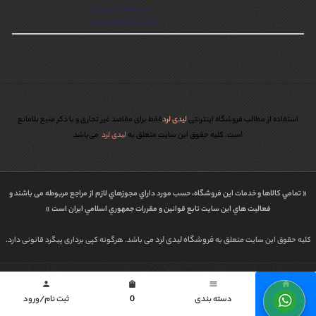
استفاده از مطالب فروشگاه اینترنتی
لیدی لرد
فقط برای مقاصد غیر تجاری و با ذکر منبع بلامانع
است. کليه حقوق اين سايت متعلق به
لیدی لرد
می‌باشد
« تمامي كالاها و خدمات اين فروشگاه، حسب مورد داراي مجوزهاي لازم از مراجع مربوطه می باشند و
فعاليت هاي اين سايت تابع قوانين و مقررات جمهوري اسلامي ايران است »
فروشگاه لیدی لرد
کلیه حقوق این سایت متعلق به
می باشد. هرگونه کپی برداری پیگرد قانونی دارد.
طراحی شده توسط | پاورگراف
person
shopping_bag
menu
home
خانه
دسته بندی
0
ثبت نام/ورود