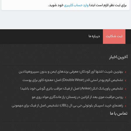
برای ثبت نظر، لازم است ابتدا
وارد حساب کاربری
خود شوید.
ثبت شکایت
درباره ما
آخرین اخبار
بهترین شربت اشتها آور کودکان؛ معرفی برندهای ایمن و بدون سیپروهپتادین
تشخیص کرم پودر استی لادر (Double Wear) اصل؛ معجزه کاور برای پوست
تشخیص پاوربانک انکر (Anker) اصل از فیک؛ مراقب باتری گوشی خود باشید!
روتین مراقبت موی بعد از کراتین در زمستان؛ راز ماندگاری مواد روی مو
راهنمای خرید اسپیکر بلوتوثی جی بی ال (JBL)؛ تشخیص اصل از فیک برای مهمونی
تماس با ما