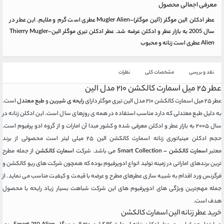
معرفی اجمالی محصول
عطر ادکلن الین موگلر (آلین موگلر)-Mugler Alien عطری است گرم و ملایم. این عطر در
سال 2005 به بازار عطر و ادکلن عرضه شد. عطر ادکلن تیری موگلر الین-Thierry Mugler
Alien عطری است زنانه و محبوب
نقد و بررسی
مشخصات کلی
نظرات
عطر ۲۵ میل اسمارت کالکشن ۲۱۰ مدل الین
عطر ۲۵ میل اسمارت کالکشن ۲۱۰ مدل الین تیری موگلر
دارای
رایحه ی شیرین
و
طبع معتدل
است.
به دلیل طبع معتدلی که دارد مناسب استفاده در همه ی روزهای سال است. این ادکلن زنانه در
سال ۲۰۰۵ به بازار عطر و ادکلن معرفی شده و کشور مبدا آن امارات و از گروه ادو پرفیوم است.
حجم ادکلن مینیاتوری زنانه اسمارت کالکشن الین ۲۵ میلی لیتر است محصولی از برند
معتبر
اسمارت کالکشن – Smart Collection
می باشد. شرکت
اسمارت کالکشن
از جمله مطرح‌
ترین برندهای اماراتی در زمینه تولید انواع ادوپرفیوم بوده که همچون شرکت ‌های ریو کالکشن و
فرگرنس ورد اقدام به شبیه سازی عطرهای مطرح و عرضه با قیمت و کیفیت مناسب می نماید. از
جمله مهم‌ترین ویژگی ‌های ادوپرفیوم‌ های این شرکت شباهت بسیار زیاد رایحه با محصول
هدف است.
خرید عطر زنانه الین اسمارت کالکشن