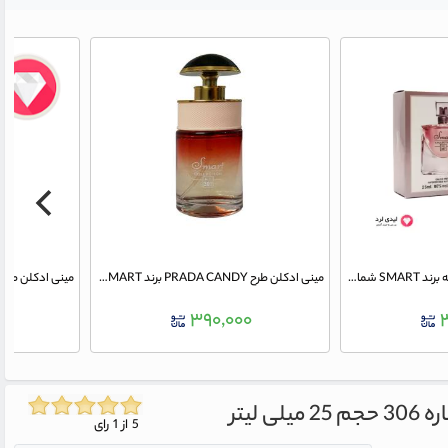
مینی ادکلن طرح لانکوم لاویه برند SMART شماره 387 حجم 25 میلی لیتر
مینی ادکلن طرح PRADA CANDY برند SMART شماره 397 حجم 25 میلی لیتر
۳۹۰,۰۰۰
۰
5 از 1 رای