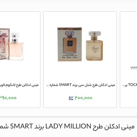
مینی ادکلن طرح لاکوست TOCH FOR PINK برند SMART شماره 158 حجم 25 میلی لیتر
مینی ادکلن طرح شنل سی برند SMART شماره 99 حجم 25 میلی لیتر
۳۹۰,۰۰۰
۲۰۰,۰۰۰
مینی ادکلن طرح LADY MILLION برند SMART شماره 306 حجم 25 میلی لیتر