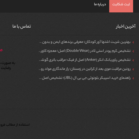
ثبت شکایت
درباره ما
آخرین اخبار
تماس با ما
بهترین شربت اشتها آور کودکان؛ معرفی برندهای ایمن و بدون سیپروهپتادین
مر
تشخیص کرم پودر استی لادر (Double Wear) اصل؛ معجزه کاور برای پوست
تشخیص پاوربانک انکر (Anker) اصل از فیک؛ مراقب باتری گوشی خود باشید!
به صورت ش
رضایت م
روتین مراقبت موی بعد از کراتین در زمستان؛ راز ماندگاری مواد روی مو
راهنمای خرید اسپیکر بلوتوثی جی بی ال (JBL)؛ تشخیص اصل از فیک برای مهمونی
استفاده از مطالب فروش