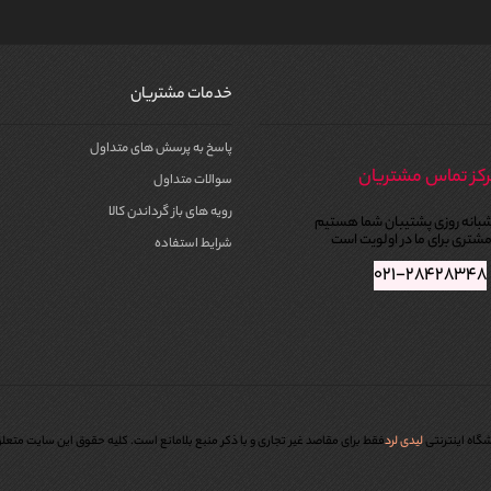
خدمات مشتریان
پاسخ به پرسش های متداول
کز تماس مشتریان
سوالات متداول
رویه های باز گرداندن کالا
بانه روزی پشتیبان شما هستیم
شتری برای ما در اولویت است
شرایط استفاده
۰۲۱-۲۸۴۲۸۳۴۸
گاه اینترنتی
لیدی لرد
فقط برای مقاصد غیر تجاری و با ذکر منبع بلامانع است. کليه حقوق اين سايت متعل