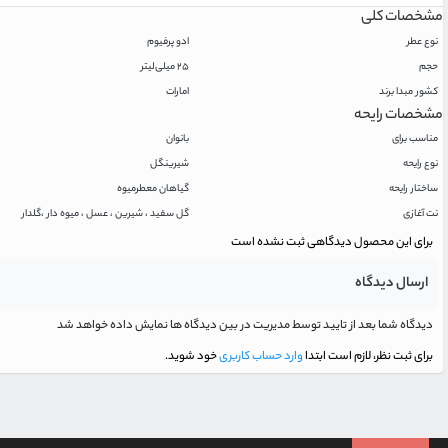
مشخصات کلی
نوع عطر
ادو پرفیوم
حجم
۲۵ میلی‌لیتر
کشور مبدا برند
امارات
مشخصات رایحه
مناسب برای
بانوان
نوع رایحه
شیرین
گل
ساختار رایحه
گیاهان معطر
میوه
نت آغازی
گل سفید ، شیرین ، عسل ، میوه دار ،گلدار
برای این محصول دیدگاهی ثبت نشده است
ارسال دیدگاه
دیدگاه شما بعد از تایید توسط مدیریت در بین دیدگاه ها نمایش داده خواهد شد
برای ثبت نظر، لازم است ابتدا
وارد حساب کاربری
خود شوید.