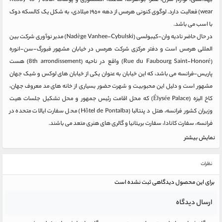
بهداشتی، لوازم منزل، عطر، جواهرات، ساعت، اکسسورى و پوشاک آماده (Ready-to-
wear) فعالیت دارد. لوگوی کنونى هرمس از دهه ١٩٥٠ میلادى، به شکل یک کالسکه دوک
با اسب مى باشد.
در حال حاضر نادیه وان-کیبولسی (Nadège Vanhee-Cybulski) مدیر نوآوری شرکت بین
المللى هرمس است و دفتر مرکزى شرکت هرمس در خیابان مشهور فبورگ-سن-انوره
(Rue du Faubourg Saint-Honoré) واقع در ناحیه (8th arrondissement) هست
پاریس-فرانسه مى باشد، که این خیابان به عنوان یکی از خیابان های لوکس و شیک جهان
مشهور است و دلیل این محبوبیت و شهرت حضور بسیارى از خانه هاى مد معروف جهان،
کاخ الیزه (Élysée Palace) که محل اقامت رئیس جمهور و محل تشکیل جلسات هیت
وزیران کشور فرانسه، هتل د پنتالبا (Hôtel de Pontalba) محل سفارت ایالات متحده در
فرانسه، سفارت کانادا، سفارت بریتانیا و گالری های هنری متعد مى باشند.
نمایش بیشتر
نظرات
برای این محصول دیدگاهی ثبت نشده است
ارسال دیدگاه