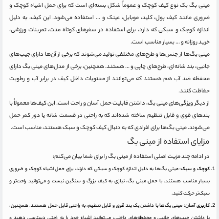
مینی بگ یک نوع کیف کوچک و عموماً شکل بسته‌ای است که برای حمل اشیاء کوچک و
ضروری مانند کیف پول، کلید، موبایل، عینک و ... استفاده می‌شود. این کیف، به دلیل
اندازه کوچک و سبکی که دارد، برای استفاده در سفرهای کوتاه مدت، تمرینات ورزشی،
خرید روزانه و ... بسیار مناسب است.
مینی بگ‌ها از جنس‌ها و طرح‌های مختلفی تولید می‌شوند که برخی از آن‌ها دارای جیب‌های
جانبی، بند شانه‌ای، طرح‌های چاپی و ... هستند. همچنین، برخی از مدل‌های مینی بگ دارای
محفظه ضد آب هم هستند که می‌توانند از محتویات داخل کیف در برابر آب و رطوبت
حفاظت کنند.
از دیگر ویژگی‌های مینی بگ، داشتن قابلیت حمل آسان و راحت است. این کیف‌ها معمولاً با
بندهای قوی و قابل تنظیم ساخته شده‌اند که به راحتی در قسمت شانه یا دور کمر حمل
می‌شوند. مینی بگ‌ها برای افرادی که به دنبال کیف کوچک و سبک هستند، مناسب است.
مزایای استفاده از مینی بگ
در ادامه چند مزیت اصلی استفاده از مینی بگ را برای شما بیان می‌کنم:
کوچک و سبک
: مینی بگ‌ها به دلیل اندازه کوچک و سبکی که دارند، برای حمل اشیاء کوچک و ضروری
بسیار مناسب هستند. با حمل مینی بگ، نیازی به کیف بزرگ و سنگین نیست و می‌توانید راحت‌تر و
سبک‌تر حرکت کنید.
کاربری آسان
: مینی بگ‌ها با داشتن یک بند قوی و قابل تنظیم، به راحتی قابل حمل هستند. همچنین،
با داشتن جیب‌های جانبی و محفظه‌های داخلی، می‌توانید اشیاء خود را به راحتی دسترسی دهید و