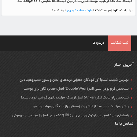
دیدگاه شما بعد از تایید توسط مدیریت در بین دیدگاه ها نمایش داده خواهد شد
برای ثبت نظر، لازم است ابتدا
وارد حساب کاربری
خود شوید.
ثبت شکایت
درباره ما
آخرین اخبار
بهترین شربت اشتها آور کودکان؛ معرفی برندهای ایمن و بدون سیپروهپتادین
تشخیص کرم پودر استی لادر (Double Wear) اصل؛ معجزه کاور برای پوست
تشخیص پاوربانک انکر (Anker) اصل از فیک؛ مراقب باتری گوشی خود باشید!
روتین مراقبت موی بعد از کراتین در زمستان؛ راز ماندگاری مواد روی مو
راهنمای خرید اسپیکر بلوتوثی جی بی ال (JBL)؛ تشخیص اصل از فیک برای مهمونی
تماس با ما