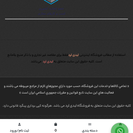
استفاده از مطالب فروشگاه اینترنتی
لیدی لرد
فقط برای مقاصد غیر تجاری و با ذکر منبع بلامانع
است. کليه حقوق اين سايت متعلق به
لیدی لرد
می‌باشد
« تمامي كالاها و خدمات اين فروشگاه، حسب مورد داراي مجوزهاي لازم از مراجع مربوطه می باشند و
فعاليت هاي اين سايت تابع قوانين و مقررات جمهوري اسلامي ايران است »
فروشگاه لیدی لرد
کلیه حقوق این سایت متعلق به
می باشد. هرگونه کپی برداری پیگرد قانونی دارد.
طراحی شده توسط | پاورگراف
person
shopping_bag
menu
home
خانه
دسته بندی
0
ثبت نام/ورود