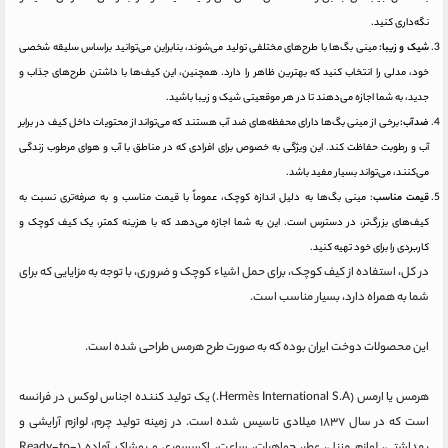
نگه‌داری کنید.
شیک و زیبا:
مینی بگ‌ها با طرح‌های مختلفی تولید می‌شوند، بنابراین می‌توانید براساس سلیقه شخصی
خود، مدلی را انتخاب کنید که بهترین ظاهر را دارد. همچنین، این کیف‌ها با داشتن طرح‌های جذاب و
جدید، به شما اجازه می‌دهند تا در هر موقعیتی شیک و زیبا باشید.
ضدآب:
برخی از مینی بگ‌ها دارای محفظه‌های ضد آب هستند که می‌تواند از محتویات داخل کیف در برابر
آب و رطوبت حفاظت کند. این ویژگی به خصوص برای افرادی که در مناطق با آب و هوای مرطوب زندگی
می‌کنند، می‌تواند بسیار مفید باشد.
قیمت مناسب
: مینی بگ‌ها به دلیل اندازه کوچک، عموماً با قیمت مناسب و به صرفه‌تری نسبت به
کیف‌های بزرگ‌تر، در دسترس است. این به شما اجازه می‌دهد که با هزینه کمتر، یک کیف کوچک و
کاربردی را برای خود تهیه کنید.
در کل، استفاده از کیف کوچک، برای حمل اشیاء کوچک و ضروری، با توجه به مزایایی که برای
شما به همراه دارد، بسیار مناسب است.
این محصولات دوخت ایران بوده که به صورت طرح هرمس طراحی شده است.
هرمس یا ارمس (Hermès International S.A.) یک تولید کننده اجناس لوکس در فرانسه
است که در سال ١٨٣٧ میلادى تاسیس شده است. در زمینه تولید چرم، لوازم آرایشی و