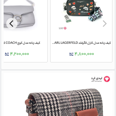
کیف زنانه مدل کارل لاگرفلد KARL LAGERFELD کد008
کیف زنانه مدل کوچ COACH کد86268
۴,۲۰۰,۰۰۰
۴,۸۰۰,۰۰۰