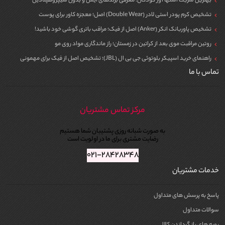
بهترین شربت اشتها آور کودکان؛ معرفی برندهای ایمن و بدون سیپروهپتادین
تشخیص کرم پودر استی لادر (Double Wear) اصل؛ معجزه کاور برای پوست
تشخیص پاوربانک انکر (Anker) اصل از فیک؛ مراقب باتری گوشی خود باشید!
روتین مراقبت موی بعد از کراتین در زمستان؛ راز ماندگاری مواد روی مو
راهنمای خرید اسپیکر بلوتوثی جی بی ال (JBL)؛ تشخیص اصل از فیک برای مهمونی
تماس با ما
مرکز تماس مشتریان
به صورت شبانه روزی پشتیبان شما هستیم
رضایت مشتری برای ما در اولویت است
۰۲۱-۲۸۴۲۸۳۴۸
خدمات مشتریان
پاسخ به پرسش های متداول
سوالات متداول