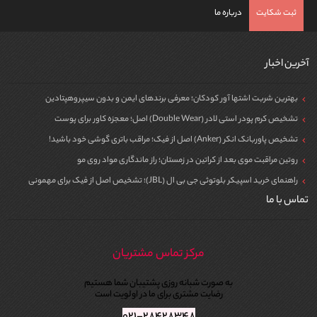
ثبت شکایت
درباره ما
آخرین اخبار
بهترین شربت اشتها آور کودکان؛ معرفی برندهای ایمن و بدون سیپروهپتادین
تشخیص کرم پودر استی لادر (Double Wear) اصل؛ معجزه کاور برای پوست
تشخیص پاوربانک انکر (Anker) اصل از فیک؛ مراقب باتری گوشی خود باشید!
روتین مراقبت موی بعد از کراتین در زمستان؛ راز ماندگاری مواد روی مو
راهنمای خرید اسپیکر بلوتوثی جی بی ال (JBL)؛ تشخیص اصل از فیک برای مهمونی
تماس با ما
مرکز تماس مشتریان
به صورت شبانه روزی پشتیبان شما هستیم
رضایت مشتری برای ما در اولویت است