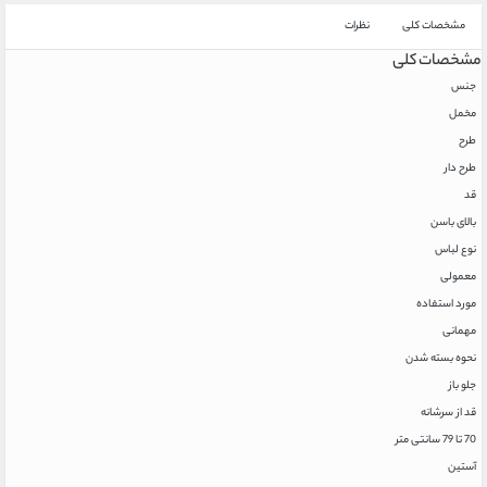
مشخصات کلی
نظرات
مشخصات کلی
جنس
مخمل
طرح
طرح دار
قد
بالای باسن
نوع لباس
معمولی
مورد استفاده
مهمانی
نحوه بسته شدن
جلو باز
قد از سرشانه
70 تا 79 سانتی متر
آستین