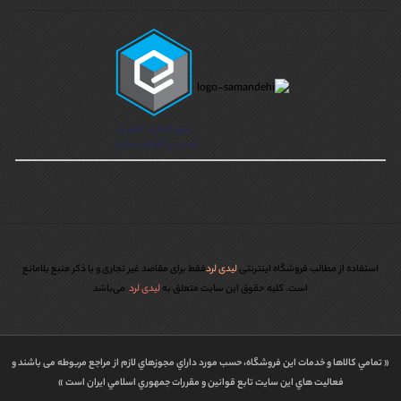
استفاده از مطالب فروشگاه اینترنتی
لیدی لرد
فقط برای مقاصد غیر تجاری و با ذکر منبع بلامانع
است. کليه حقوق اين سايت متعلق به
لیدی لرد
می‌باشد
« تمامي كالاها و خدمات اين فروشگاه، حسب مورد داراي مجوزهاي لازم از مراجع مربوطه می باشند و
فعاليت هاي اين سايت تابع قوانين و مقررات جمهوري اسلامي ايران است »