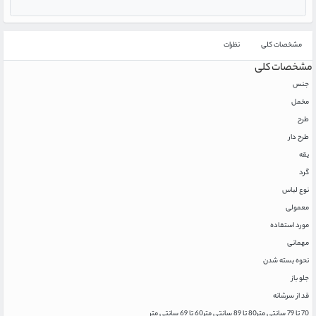
مشخصات کلی
نظرات
مشخصات کلی
جنس
مخمل
طرح
طرح دار
یقه
گرد
نوع لباس
معمولی
مورد استفاده
مهمانی
نحوه بسته شدن
جلو باز
قد از سرشانه
70 تا 79 سانتی متر
80 تا 89 سانتی متر
60 تا 69 سانتی متر