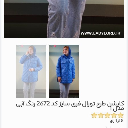
کاپشن طرح تورال فری سایز کد 2672 رنگ آبی
مدل 1
5 از 1 رای