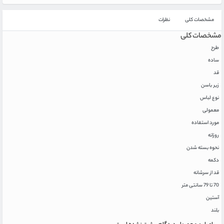
مشخصات کلی
نظرات
مشخصات کلی
طرح
ساده
قد
زیر باسن
نوع لباس
معمولی
مورد استفاده
روزانه
نحوه بسته شدن
دکمه
قد از سرشانه
70 تا 79 سانتی متر
آستین
بلند