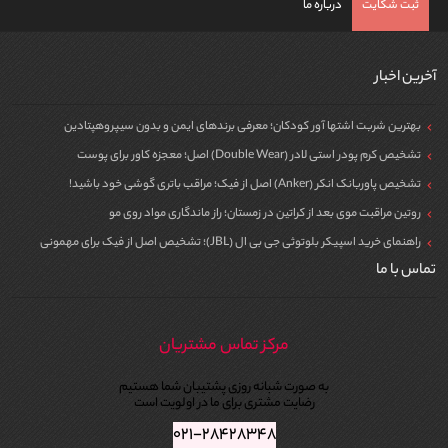
ثبت شکایت
درباره ما
آخرین اخبار
بهترین شربت اشتها آور کودکان؛ معرفی برندهای ایمن و بدون سیپروهپتادین
تشخیص کرم پودر استی لادر (Double Wear) اصل؛ معجزه کاور برای پوست
تشخیص پاوربانک انکر (Anker) اصل از فیک؛ مراقب باتری گوشی خود باشید!
روتین مراقبت موی بعد از کراتین در زمستان؛ راز ماندگاری مواد روی مو
راهنمای خرید اسپیکر بلوتوثی جی بی ال (JBL)؛ تشخیص اصل از فیک برای مهمونی
تماس با ما
مرکز تماس مشتریان
به صورت شبانه روزی پشتیبان شما هستیم
رضایت مشتری برای ما در اولویت است
۰۲۱-۲۸۴۲۸۳۴۸