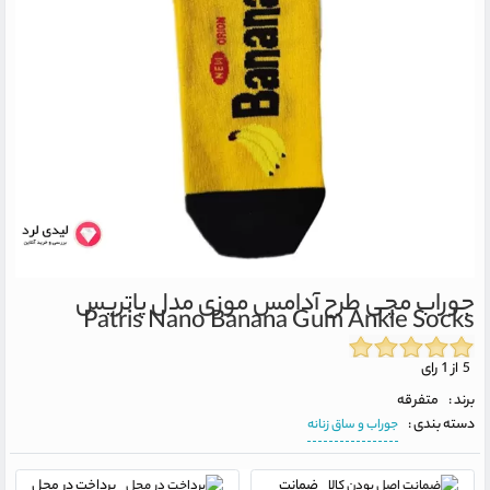
جوراب مچی طرح آدامس موزی مدل پاتریس
Patris Nano Banana Gum Ankle Socks
5 از 1 رای
برند :
متفرقه
دسته بندی :
جوراب و ساق زنانه
ضمانت
پرداخت در محل