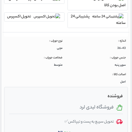
اصل بودن کالا
پشتیبانی 24
تحویل اکسپرس
ساعته
اندازه :
نوع جوراب :
36-43
مچی
جنس جوراب :
ضخامت جوراب :
سوپر پنبه
متوسط
اصالت کالا :
اصل
فروشنده
فروشگاه لیدی لرد
تحویل سریع به پست و تیپاکس✅