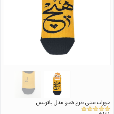
جوراب مچی طرح هیچ مدل پاتریس
5 از 1 رای