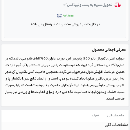
تحویل سریع به پست و تیپاکس✅
۹۷,۵۰۰
در حال حاضر فروش محصولات غیرفعال می باشد
معرفی اجمالی محصول
جوراب آنتی باکتریال نانو 60% پاتریس این جوراب دارای 60% الیاف نانو می باشد که در
دمای 250 درجه سانتی گراد تهیه شده و مقاومت بالایی در برابر شستشو با آب گرم دارد که
همین امر باعث افزایش طول عمر جوراب می گردد. همچنین خاصیت آنتی باکتریال آن منجر
به از بین بردن باکتری های ایجاد کننده بو در پا است و از ایجاد قارچ بین انگشتان پا و
التهاب پوستی جلوگیری می نماید. الیاف آن دارای خاصیت جذب رطوبت است که پا را بصورت
نسبتا خشک و بدون ایجاد حساسیت نگه می دارد و برای فعالیت های ورزشی نیز بسیار
مناسب است.
مشخصات کلی
نظرات
مشخصات کلی