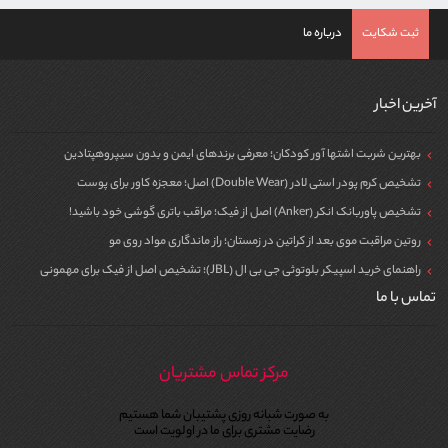
ثبت شکایت
درباره ما
آخرین اخبار
بهترین شربت اشتها آور کودکان؛ معرفی برندهای ایمن و بدون سیپروهپتادین
تشخیص کرم پودر استی لادر (Double Wear) اصل؛ معجزه کاور برای پوست
تشخیص پاوربانک انکر (Anker) اصل از فیک؛ مراقب باتری گوشی خود باشید!
روتین مراقبت موی بعد از کراتین در زمستان؛ راز ماندگاری مواد روی مو
راهنمای خرید اسپیکر بلوتوثی جی بی ال (JBL)؛ تشخیص اصل از فیک برای مهمونی
تماس با ما
مرکز تماس مشتریان
به صورت شبانه روزی پشتیبان شما هستیم
رضایت مشتری برای ما در اولویت است