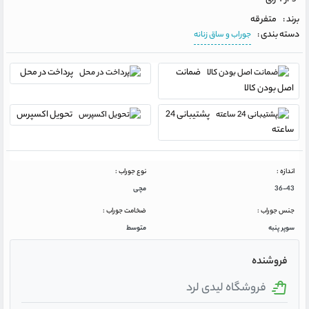
برند :
متفرقه
دسته بندی :
جوراب و ساق زنانه
ضمانت
پرداخت در محل
اصل بودن کالا
پشتیبانی 24
تحویل اکسپرس
ساعته
اندازه :
نوع جوراب :
36-43
مچی
جنس جوراب :
ضخامت جوراب :
سوپر پنبه
متوسط
فروشنده
فروشگاه لیدی لرد