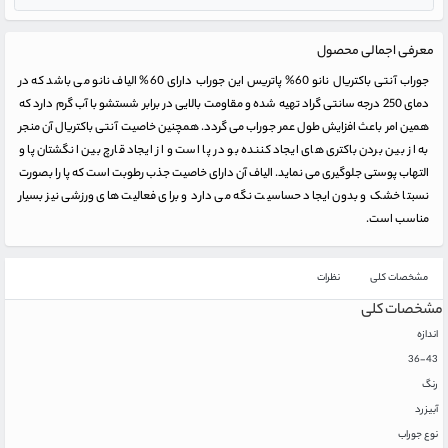
معرفی اجمالی محصول
جوراب آنتی باکتریال نانو 60% پاتریس این جوراب دارای 60% الیاف نانو می باشد که در
دمای 250 درجه سانتی گراد تهیه شده و مقاومت بالایی در برابر شستشو با آب گرم دارد که
همین امر باعث افزایش طول عمر جوراب می گردد. همچنین خاصیت آنتی باکتریال آن منجر
به از بین بردن باکتری های ایجاد کننده بو در پا است و از ایجاد قارچ بین انگشتان پا و
التهاب پوستی جلوگیری می نماید. الیاف آن دارای خاصیت جذب رطوبت است که پا را بصورت
نسبتا خشک و بدون ایجاد حساسیت نگه می دارد و برای فعالیت های ورزشی نیز بسیار
مناسب است.
مشخصات کلی
نظرات
مشخصات کلی
اندازه
36-43
رنگ
آبی
زرد
نوع جوراب