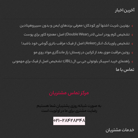
آخرین اخبار
بهترین شربت اشتها آور کودکان؛ معرفی برندهای ایمن و بدون سیپروهپتادین
تشخیص کرم پودر استی لادر (Double Wear) اصل؛ معجزه کاور برای پوست
تشخیص پاوربانک انکر (Anker) اصل از فیک؛ مراقب باتری گوشی خود باشید!
روتین مراقبت موی بعد از کراتین در زمستان؛ راز ماندگاری مواد روی مو
راهنمای خرید اسپیکر بلوتوثی جی بی ال (JBL)؛ تشخیص اصل از فیک برای مهمونی
تماس با ما
مرکز تماس مشتریان
به صورت شبانه روزی پشتیبان شما هستیم
رضایت مشتری برای ما در اولویت است
۰۲۱-۲۸۴۲۸۳۴۸
خدمات مشتریان