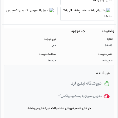
اصل بودن کالا
پشتیبانی 24
تحویل اکسپرس
ساعته
وضعیت :
ناموجود
اندازه :
نوع جوراب :
36-43
مچی
جنس جوراب :
ضخامت جوراب :
سوپر پنبه
متوسط
فروشنده
فروشگاه لیدی لرد
تحویل سریع به پست و تیپاکس✅
در حال حاضر فروش محصولات غیرفعال می باشد