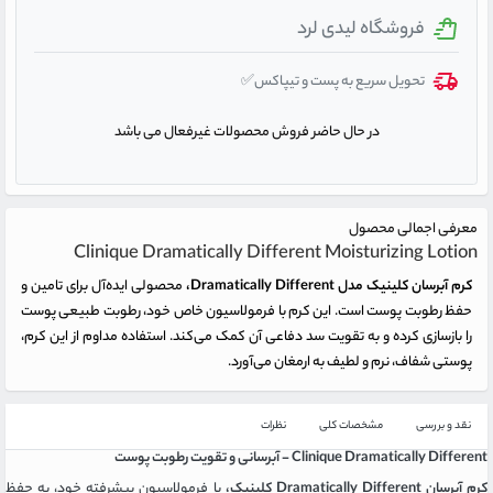
فروشگاه لیدی لرد
تحویل سریع به پست و تیپاکس✅
در حال حاضر فروش محصولات غیرفعال می باشد
معرفی اجمالی محصول
Clinique Dramatically Different Moisturizing Lotion
کرم آبرسان کلینیک مدل Dramatically Different،
محصولی ایده‌آل برای تامین و
حفظ رطوبت پوست است. این کرم با فرمولاسیون خاص خود، رطوبت طبیعی پوست
را بازسازی کرده و به تقویت سد دفاعی آن کمک می‌کند. استفاده مداوم از این کرم،
پوستی شفاف، نرم و لطیف به ارمغان می‌آورد.
نقد و بررسی
مشخصات کلی
نظرات
Clinique Dramatically Different - آبرسانی و تقویت رطوبت پوست
کرم آبرسان Dramatically Different کلینیک،
با فرمولاسیون پیشرفته خود، به حفظ