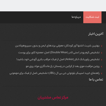
ثبت شکایت
درباره ما
آخرین اخبار
بهترین شربت اشتها آور کودکان؛ معرفی برندهای ایمن و بدون سیپروهپتادین
تشخیص کرم پودر استی لادر (Double Wear) اصل؛ معجزه کاور برای پوست
تشخیص پاوربانک انکر (Anker) اصل از فیک؛ مراقب باتری گوشی خود باشید!
روتین مراقبت موی بعد از کراتین در زمستان؛ راز ماندگاری مواد روی مو
راهنمای خرید اسپیکر بلوتوثی جی بی ال (JBL)؛ تشخیص اصل از فیک برای مهمونی
تماس با ما
مرکز تماس مشتریان