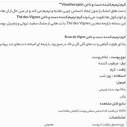
کرم ترمیم کننده دست و ناخن Vinotherapist™
دست های خشک را بدون ایجاد احساس چربی تغذیه و ترمیم می کند و در عین حال از آن ها 
و کوتیکول ها تقویت می‌شوند
کرم ترمیم کننده دست و ناخن Thé des Vignes
این نسخه با رایحه نمادین Thé des Vignes، با نت هایی از مشک سفید، نرولی و زنجبیل، پوست را با عطر ظریفی خوشبو می‌کند
کرم ترمیم کننده دست و ناخن Rose de Vigne
یادآور طراوت گیاهی و نت های گلی گل رز تاک در صبح زود، با رایحه ای آمیخته با نت‌های تند ریوا
نوع پوست :
تمام پوست
نیاز :
مرطوب کننده
بافت :
کرم
استفاده :
روز-شب
فرمول:
98٪ مواد منشا طبیعی
وگان
نتایج قابل مشاهده
100% دریافتند که احساس سفتی پوست کاهش یافته است
مشخصات
نوع محصول مراقبت از پوست
معمولی