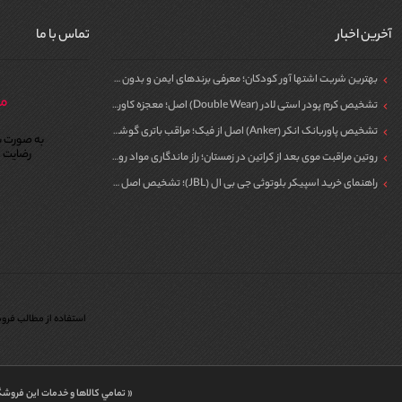
آخرین اخبار
تماس با ما
بهترین شربت اشتها آور کودکان؛ معرفی برندهای ایمن و بدون سیپروهپتادین
مر
تشخیص کرم پودر استی لادر (Double Wear) اصل؛ معجزه کاور برای پوست
تشخیص پاوربانک انکر (Anker) اصل از فیک؛ مراقب باتری گوشی خود باشید!
به صورت ش
رضایت م
روتین مراقبت موی بعد از کراتین در زمستان؛ راز ماندگاری مواد روی مو
راهنمای خرید اسپیکر بلوتوثی جی بی ال (JBL)؛ تشخیص اصل از فیک برای مهمونی
استفاده از مطالب فروش
« تمامي كالاها و خدمات اين فروشگ