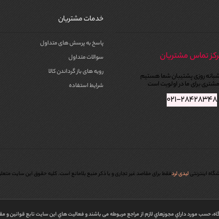
خدمات مشتریان
پاسخ به پرسش های متداول
کز تماس مشتریان
سوالات متداول
رویه های باز گرداندن کالا
بانه روزی پشتیبان شما هستیم
شتری برای ما در اولویت است
شرایط استفاده
۰۲۱-۲۸۴۲۸۳۴۸
گاه اینترنتی
لیدی لرد
فقط برای مقاصد غیر تجاری و با ذکر منبع بلامانع است. کليه حقوق اين سايت متعل
اه، حسب مورد داراي مجوزهاي لازم از مراجع مربوطه می باشند و فعاليت هاي اين سايت تابع قوانين و م