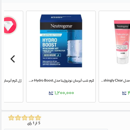
کرم مرطوب کننده نوتروژینا مدل Refreshingly Clear حجم 50 میلی لیتر
کرم شب آبرسان نوتروژینا مدل Hydro Boost حجم 50 میلی لیتر
۰
۱,۲۰۰,۰۰۰
5 از 1 رای